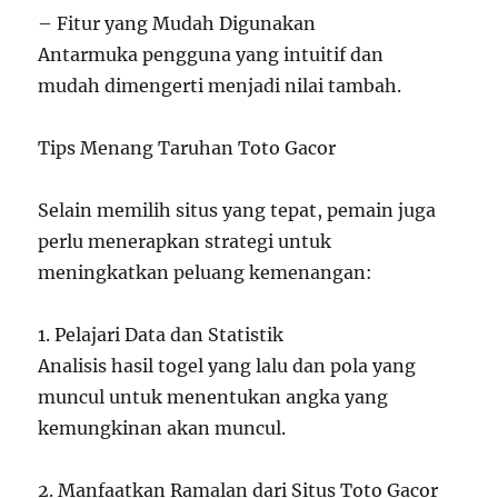
– Fitur yang Mudah Digunakan
Antarmuka pengguna yang intuitif dan
mudah dimengerti menjadi nilai tambah.
Tips Menang Taruhan Toto Gacor
Selain memilih situs yang tepat, pemain juga
perlu menerapkan strategi untuk
meningkatkan peluang kemenangan:
1. Pelajari Data dan Statistik
Analisis hasil togel yang lalu dan pola yang
muncul untuk menentukan angka yang
kemungkinan akan muncul.
2. Manfaatkan Ramalan dari Situs Toto Gacor