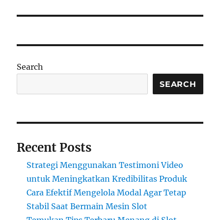
Search
SEARCH
Recent Posts
Strategi Menggunakan Testimoni Video
untuk Meningkatkan Kredibilitas Produk
Cara Efektif Mengelola Modal Agar Tetap
Stabil Saat Bermain Mesin Slot