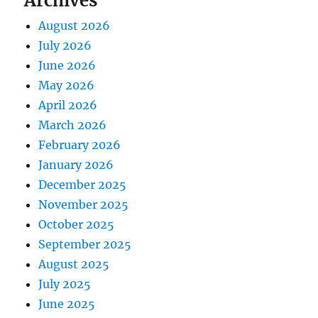
Archives
August 2026
July 2026
June 2026
May 2026
April 2026
March 2026
February 2026
January 2026
December 2025
November 2025
October 2025
September 2025
August 2025
July 2025
June 2025