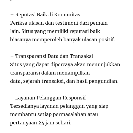
– Reputasi Baik di Komunitas
Periksa ulasan dan testimoni dari pemain
lain. Situs yang memiliki reputasi baik
biasanya memperoleh banyak ulasan positif.
– Transparansi Data dan Transaksi
Situs yang dapat dipercaya akan menunjukkan
transparansi dalam menampilkan
data, sejarah transaksi, dan hasil pengundian.
– Layanan Pelanggan Responsif
Tersedianya layanan pelanggan yang siap
membantu setiap permasalahan atau
pertanyaan 24 jam sehari.