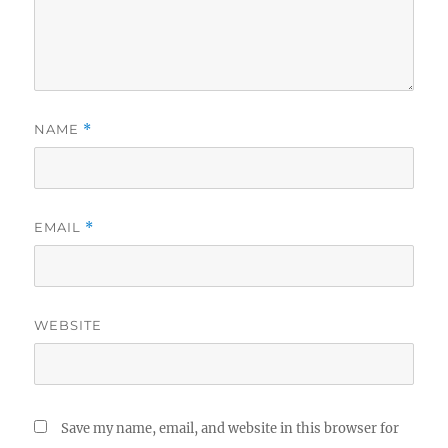
NAME
*
EMAIL
*
WEBSITE
Save my name, email, and website in this browser for