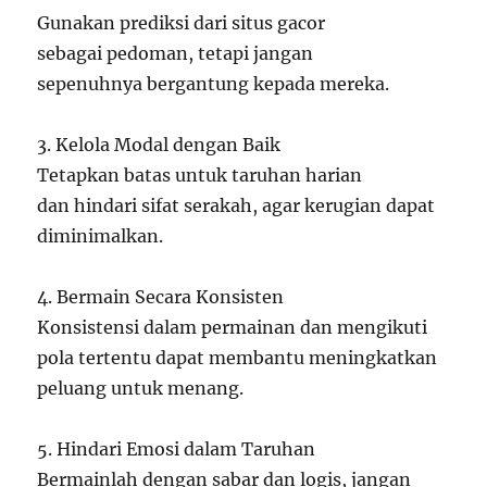
Gunakan prediksi dari situs gacor
sebagai pedoman, tetapi jangan
sepenuhnya bergantung kepada mereka.
3. Kelola Modal dengan Baik
Tetapkan batas untuk taruhan harian
dan hindari sifat serakah, agar kerugian dapat
diminimalkan.
4. Bermain Secara Konsisten
Konsistensi dalam permainan dan mengikuti
pola tertentu dapat membantu meningkatkan
peluang untuk menang.
5. Hindari Emosi dalam Taruhan
Bermainlah dengan sabar dan logis, jangan