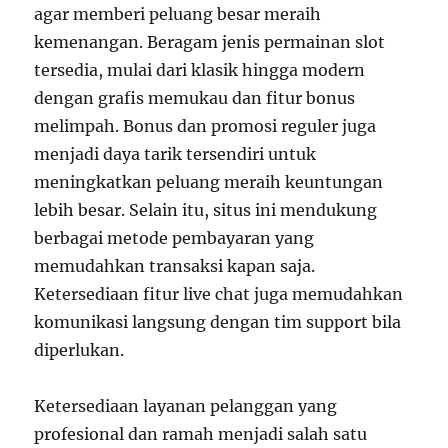
agar memberi peluang besar meraih
kemenangan. Beragam jenis permainan slot
tersedia, mulai dari klasik hingga modern
dengan grafis memukau dan fitur bonus
melimpah. Bonus dan promosi reguler juga
menjadi daya tarik tersendiri untuk
meningkatkan peluang meraih keuntungan
lebih besar. Selain itu, situs ini mendukung
berbagai metode pembayaran yang
memudahkan transaksi kapan saja.
Ketersediaan fitur live chat juga memudahkan
komunikasi langsung dengan tim support bila
diperlukan.
Ketersediaan layanan pelanggan yang
profesional dan ramah menjadi salah satu