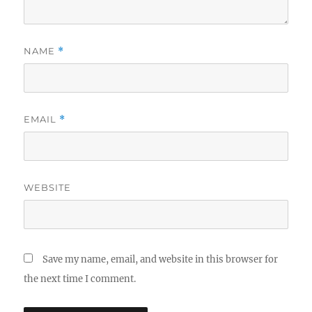
NAME
*
EMAIL
*
WEBSITE
Save my name, email, and website in this browser for
the next time I comment.