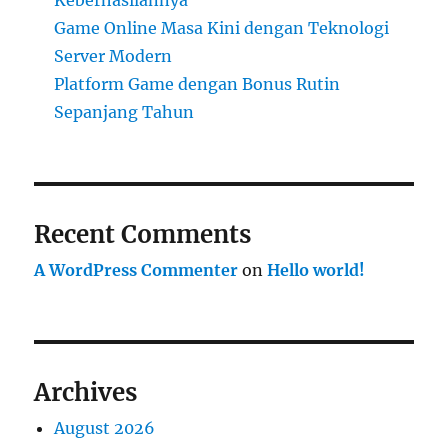
Keberhasilannya
Game Online Masa Kini dengan Teknologi
Server Modern
Platform Game dengan Bonus Rutin
Sepanjang Tahun
Recent Comments
A WordPress Commenter
on
Hello world!
Archives
August 2026