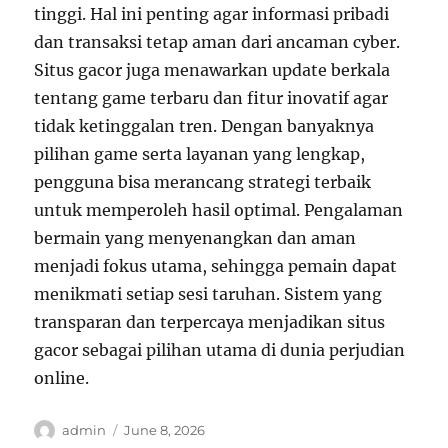
tinggi. Hal ini penting agar informasi pribadi
dan transaksi tetap aman dari ancaman cyber.
Situs gacor juga menawarkan update berkala
tentang game terbaru dan fitur inovatif agar
tidak ketinggalan tren. Dengan banyaknya
pilihan game serta layanan yang lengkap,
pengguna bisa merancang strategi terbaik
untuk memperoleh hasil optimal. Pengalaman
bermain yang menyenangkan dan aman
menjadi fokus utama, sehingga pemain dapat
menikmati setiap sesi taruhan. Sistem yang
transparan dan terpercaya menjadikan situs
gacor sebagai pilihan utama di dunia perjudian
online.
Author
Posted
admin
June 8, 2026