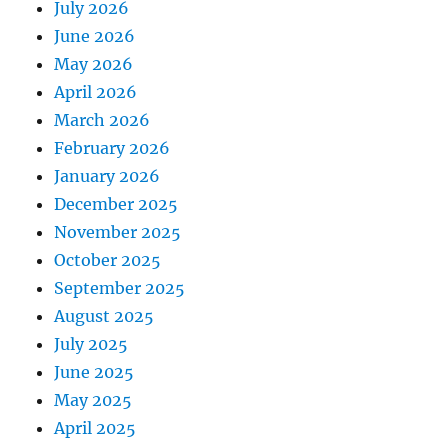
July 2026
June 2026
May 2026
April 2026
March 2026
February 2026
January 2026
December 2025
November 2025
October 2025
September 2025
August 2025
July 2025
June 2025
May 2025
April 2025