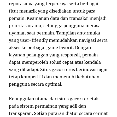
reputasinya yang terpercaya serta berbagai
fitur menarik yang disediakan untuk para
pemain. Keamanan data dan transaksi menjadi
prioritas utama, sehingga pengguna merasa
nyaman saat bermain. Tampilan antarmuka
yang user-friendly memudahkan navigasi serta
akses ke berbagai game favorit. Dengan
layanan pelanggan yang responsif, pemain
dapat memperoleh solusi cepat atas kendala
yang dihadapi. Situs gacor terus berinovasi agar
tetap kompetitif dan memenuhi kebutuhan
pengguna secara optimal.
Keunggulan utama dari situs gacor terletak
pada sistem permainan yang adil dan
transparan. Setiap putaran diatur secara cermat