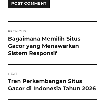
Post
PREVIOUS
navigation
Bagaimana Memilih Situs
Previous
post:
Gacor yang Menawarkan
Sistem Responsif
NEXT
Tren Perkembangan Situs
Next
post:
Gacor di Indonesia Tahun 2026