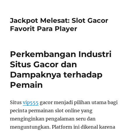
Jackpot Melesat: Slot Gacor
Favorit Para Player
Perkembangan Industri
Situs Gacor dan
Dampaknya terhadap
Pemain
Situs
vip555
gacor menjadi pilihan utama bagi
pecinta permainan slot online yang
menginginkan pengalaman seru dan
menguntungkan. Platform ini dikenal karena