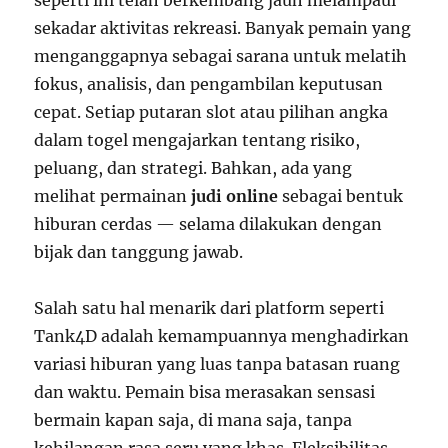
seperti ini telah berkembang jauh melampaui
sekadar aktivitas rekreasi. Banyak pemain yang
menganggapnya sebagai sarana untuk melatih
fokus, analisis, dan pengambilan keputusan
cepat. Setiap putaran slot atau pilihan angka
dalam togel mengajarkan tentang risiko,
peluang, dan strategi. Bahkan, ada yang
melihat permainan
judi online
sebagai bentuk
hiburan cerdas — selama dilakukan dengan
bijak dan tanggung jawab.
Salah satu hal menarik dari platform seperti
Tank4D adalah kemampuannya menghadirkan
variasi hiburan yang luas tanpa batasan ruang
dan waktu. Pemain bisa merasakan sensasi
bermain kapan saja, di mana saja, tanpa