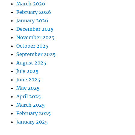
March 2026
February 2026
January 2026
December 2025
November 2025
October 2025
September 2025
August 2025
July 2025
June 2025
May 2025
April 2025
March 2025
February 2025
January 2025