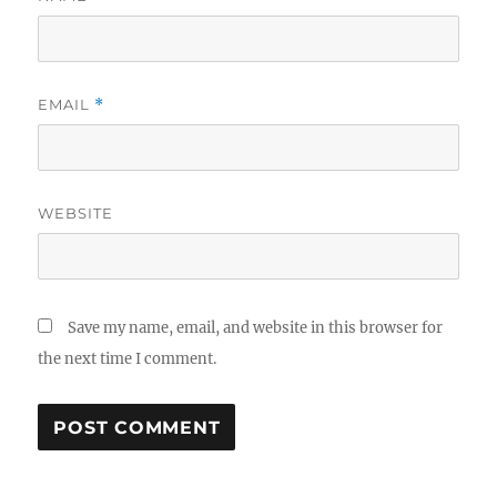
EMAIL
*
WEBSITE
Save my name, email, and website in this browser for
the next time I comment.