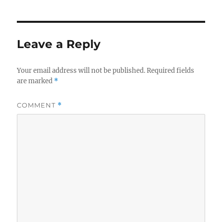
Leave a Reply
Your email address will not be published.
Required fields
are marked
*
COMMENT
*