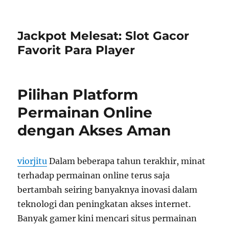
Jackpot Melesat: Slot Gacor
Favorit Para Player
Pilihan Platform
Permainan Online
dengan Akses Aman
viorjitu
Dalam beberapa tahun terakhir, minat
terhadap permainan online terus saja
bertambah seiring banyaknya inovasi dalam
teknologi dan peningkatan akses internet.
Banyak gamer kini mencari situs permainan