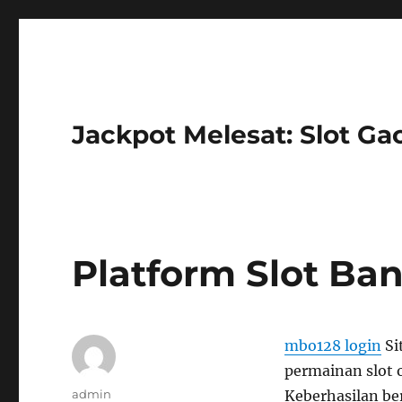
Jackpot Melesat: Slot Gac
Platform Slot Ba
mbo128 login
Si
permainan slot 
Author
admin
Keberhasilan be