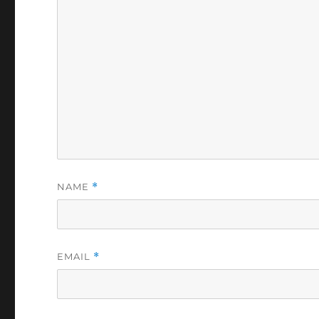
NAME
*
EMAIL
*