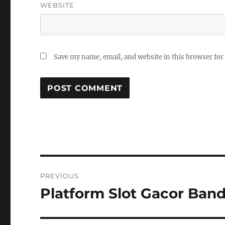
WEBSITE
Save my name, email, and website in this browser for
Post
PREVIOUS
navigation
Platform Slot Gacor Band
Previous
post: