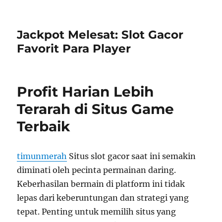
Jackpot Melesat: Slot Gacor
Favorit Para Player
Profit Harian Lebih
Terarah di Situs Game
Terbaik
timunmerah
Situs slot gacor saat ini semakin
diminati oleh pecinta permainan daring.
Keberhasilan bermain di platform ini tidak
lepas dari keberuntungan dan strategi yang
tepat. Penting untuk memilih situs yang