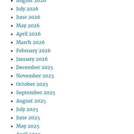
August 2026
July 2026
June 2026
May 2026
April 2026
March 2026
February 2026
January 2026
December 2025
November 2025
October 2025
September 2025
August 2025
July 2025
June 2025
May 2025