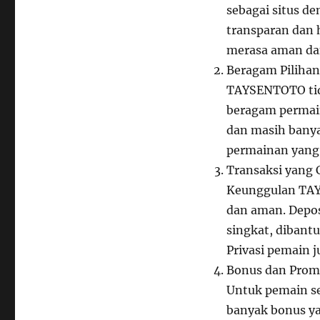
sebagai situs de
transparan dan 
merasa aman dan
Beragam Piliha
TAYSENTOTO tid
beragam permain
dan masih banya
permainan yang 
Transaksi yang
Keunggulan TAYS
dan aman. Depos
singkat, dibant
Privasi pemain j
Bonus dan Prom
Untuk pemain s
banyak bonus ya