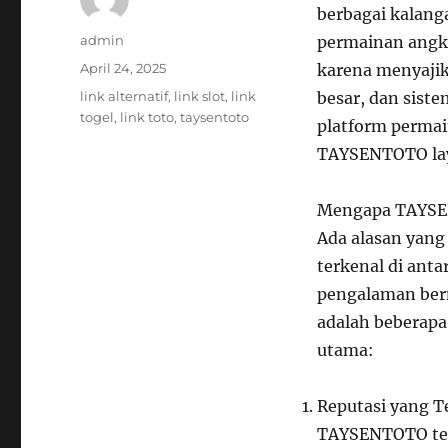
berbagai kalang
Author
admin
permainan angk
Posted
April 24, 2025
karena menyaji
on
Tags
link alternatif
,
link slot
,
link
besar, dan sist
togel
,
link toto
,
taysentoto
platform perma
TAYSENTOTO lay
Mengapa TAYSEN
Ada alasan yang
terkenal di an
pengalaman ber
adalah beberap
utama:
Reputasi yang T
TAYSENTOTO tela