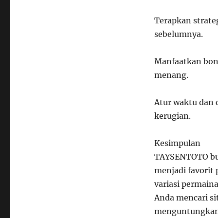
Terapkan strateg
sebelumnya.
Manfaatkan bon
menang.
Atur waktu dan
kerugian.
Kesimpulan
TAYSENTOTO buka
menjadi favorit
variasi permain
Anda mencari si
menguntungkan,