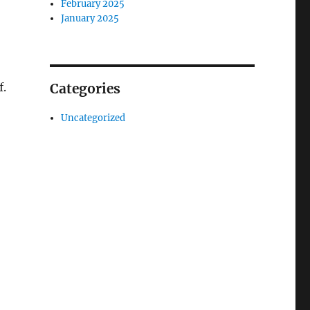
February 2025
January 2025
f.
Categories
Uncategorized