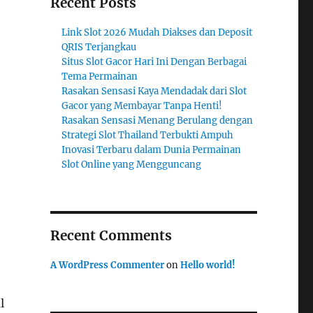
Recent Posts
Link Slot 2026 Mudah Diakses dan Deposit
QRIS Terjangkau
Situs Slot Gacor Hari Ini Dengan Berbagai
Tema Permainan
Rasakan Sensasi Kaya Mendadak dari Slot
Gacor yang Membayar Tanpa Henti!
Rasakan Sensasi Menang Berulang dengan
Strategi Slot Thailand Terbukti Ampuh
Inovasi Terbaru dalam Dunia Permainan
Slot Online yang Mengguncang
Recent Comments
A WordPress Commenter
on
Hello world!
l