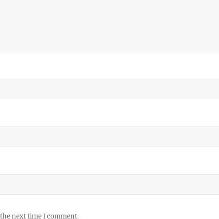
 the next time I comment.