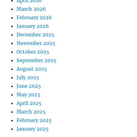
April 2026
March 2026
February 2026
January 2026
December 2025
November 2025
October 2025
September 2025
August 2025
July 2025
June 2025
May 2025
April 2025
March 2025
February 2025
January 2025