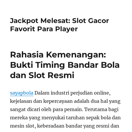
Jackpot Melesat: Slot Gacor
Favorit Para Player
Rahasia Kemenangan:
Bukti Timing Bandar Bola
dan Slot Resmi
sayapbola
Dalam industri perjudian online,
kejelasan dan kepercayaan adalah dua hal yang
sangat dicari oleh para pemain. Terutama bagi
mereka yang menyukai taruhan sepak bola dan
mesin slot, keberadaan bandar yang resmi dan