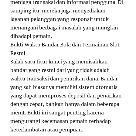
menjaga transaksi dan informasi pengguna. Di
samping itu, mereka juga menyediakan
layanan pelanggan yang responsif untuk
menangani berbagai masalah yang mungkin
dihadapi pemain.
Bukti Waktu Bandar Bola dan Permainan Slot
Resmi
Salah satu fitur kunci yang memisahkan
bandar yang resmi dari yang tidak adalah
waktu transaksi dan penarikan dana. Bandar
yang sah biasanya memiliki sistem otomatis
yang dapat memproses deposit dan penarikan
dengan cepat, bahkan hanya dalam beberapa
menit. Bukti ini sangat penting karena
mengurangi kecemasan pemain terhadap
keterlambatan atau penipuan.