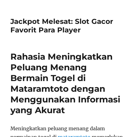
Jackpot Melesat: Slot Gacor
Favorit Para Player
Rahasia Meningkatkan
Peluang Menang
Bermain Togel di
Mataramtoto dengan
Menggunakan Informasi
yang Akurat
Meningkatkan peluang menang dalam