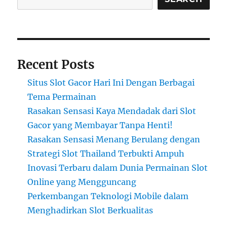
Recent Posts
Situs Slot Gacor Hari Ini Dengan Berbagai
Tema Permainan
Rasakan Sensasi Kaya Mendadak dari Slot
Gacor yang Membayar Tanpa Henti!
Rasakan Sensasi Menang Berulang dengan
Strategi Slot Thailand Terbukti Ampuh
Inovasi Terbaru dalam Dunia Permainan Slot
Online yang Mengguncang
Perkembangan Teknologi Mobile dalam
Menghadirkan Slot Berkualitas