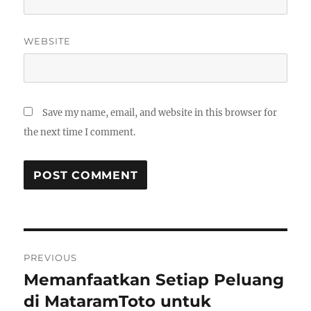
WEBSITE
Save my name, email, and website in this browser for
the next time I comment.
Post
PREVIOUS
navigation
Memanfaatkan Setiap Peluang
Previous
post:
di MataramToto untuk