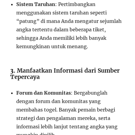
Sistem Taruhan
: Pertimbangkan
menggunakan sistem taruhan seperti
“patung” di mana Anda mengatur sejumlah
angka tertentu dalam beberapa tiket,
sehingga Anda memiliki lebih banyak
kemungkinan untuk menang.
3.
Manfaatkan Informasi dari Sumber
Tepercaya
Forum dan Komunitas
: Bergabunglah
dengan forum dan komunitas yang
membahas togel. Banyak pemain berbagi
strategi dan pengalaman mereka, serta
informasi lebih lanjut tentang angka yang