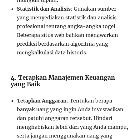
mungkin dipilih.
Statistik dan Analisis
: Gunakan sumber
yang menyediakan statistik dan analisis
profesional tentang angka-angka togel.
Beberapa situs web bahkan menawarkan
prediksi berdasarkan algoritma yang
mengkalkulasi data historis.
4.
Terapkan Manajemen Keuangan
yang Baik
Tetapkan Anggaran
: Tentukan berapa
banyak uang yang ingin Anda investasikan
dan patuhi anggaran tersebut. Hindari
menghabiskan lebih dari yang Anda mampu,
serta jangan menggunakan uang yang