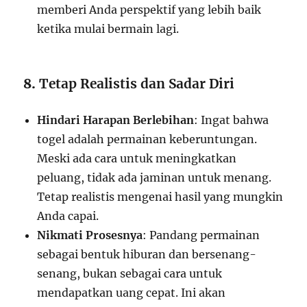
memberi Anda perspektif yang lebih baik
ketika mulai bermain lagi.
8.
Tetap Realistis dan Sadar Diri
Hindari Harapan Berlebihan
: Ingat bahwa
togel adalah permainan keberuntungan.
Meski ada cara untuk meningkatkan
peluang, tidak ada jaminan untuk menang.
Tetap realistis mengenai hasil yang mungkin
Anda capai.
Nikmati Prosesnya
: Pandang permainan
sebagai bentuk hiburan dan bersenang-
senang, bukan sebagai cara untuk
mendapatkan uang cepat. Ini akan