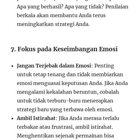
Apa yang berhasil? Apa yang tidak? Penilaian
berkala akan membantu Anda terus
meningkatkan strategi Anda.
7.
Fokus pada Keseimbangan Emosi
Jangan Terjebak dalam Emosi
: Penting
untuk tetap tenang dan tidak membiarkan
emosi menguasai keputusan Anda. Jika Anda
mengalami kekalahan beruntun, cobalah
untuk tidak terburu-buru menerapkan
strategi baru yang terbawa oleh emosi.
Ambil Istirahat
: Jika Anda merasa terlalu
terbakar atau frustrasi, ambil istirahat.
Menghentikan sejenak permainan bisa