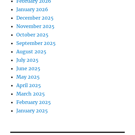
February 2026
January 2026
December 2025
November 2025
October 2025
September 2025
August 2025
July 2025
June 2025
May 2025
April 2025
March 2025
February 2025
January 2025