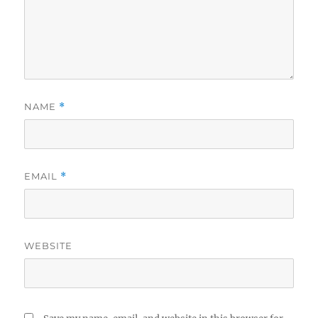
NAME
*
EMAIL
*
WEBSITE