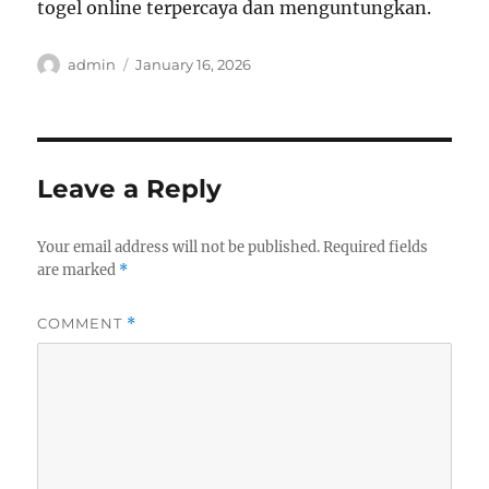
togel online terpercaya dan menguntungkan.
Author
Posted
admin
January 16, 2026
on
Leave a Reply
Your email address will not be published.
Required fields
are marked
*
COMMENT
*