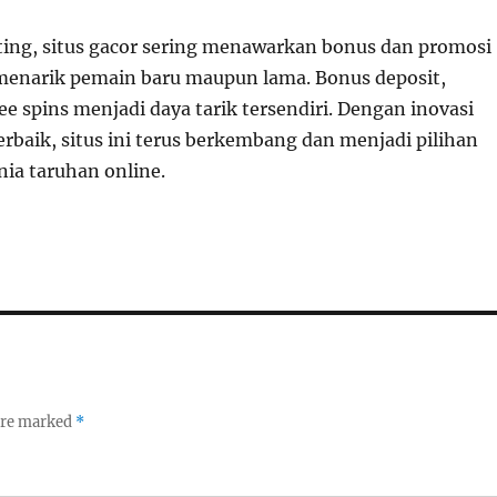
ting, situs gacor sering menawarkan bonus dan promosi
enarik pemain baru maupun lama. Bonus deposit,
ee spins menjadi daya tarik tersendiri. Dengan inovasi
rbaik, situs ini terus berkembang dan menjadi pilihan
ia taruhan online.
 are marked
*