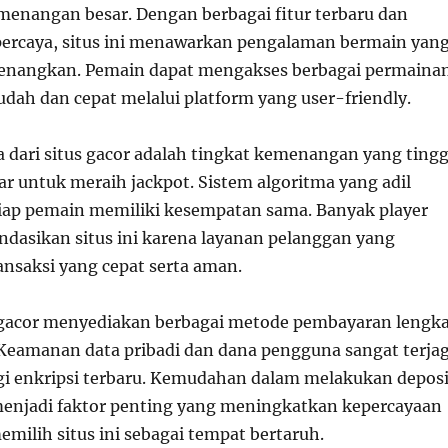
menangan besar. Dengan berbagai fitur terbaru dan
percaya, situs ini menawarkan pengalaman bermain yan
nangkan. Pemain dapat mengakses berbagai permaina
udah dan cepat melalui platform yang user-friendly.
 dari situs gacor adalah tingkat kemenangan yang tingg
ar untuk meraih jackpot. Sistem algoritma yang adil
ap pemain memiliki kesempatan sama. Banyak player
asikan situs ini karena layanan pelanggan yang
ansaksi yang cepat serta aman.
us gacor menyediakan berbagai metode pembayaran lengk
 Keamanan data pribadi dan dana pengguna sangat terja
i enkripsi terbaru. Kemudahan dalam melakukan deposi
enjadi faktor penting yang meningkatkan kepercayaan
milih situs ini sebagai tempat bertaruh.