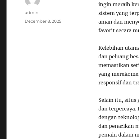
ingin meraih ke
Author
admin
sistem yang ter
Posted
December 8, 2025
aman dan menye
on
favorit secara m
Kelebihan utama
dan peluang bes
memastikan seti
yang merekomend
responsif dan tr
Selain itu, sit
dan terpercaya.
dengan teknolog
dan penarikan m
pemain dalam me