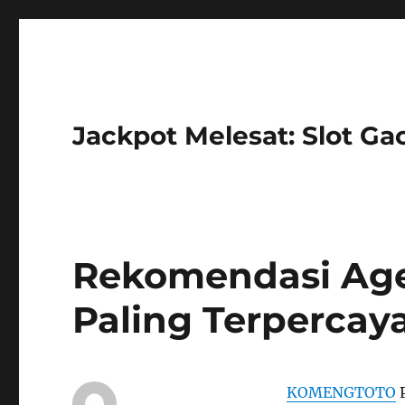
Jackpot Melesat: Slot Gac
Rekomendasi Age
Paling Terpercay
KOMENGTOTO
P