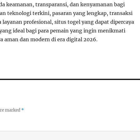
a keamanan, transparansi, dan kenyamanan bagi
n teknologi terkini, pasaran yang lengkap, transaksi
a layanan profesional, situs togel yang dapat dipercaya
 yang ideal bagi para pemain yang ingin menikmati
a aman dan modern di era digital 2026.
 are marked
*