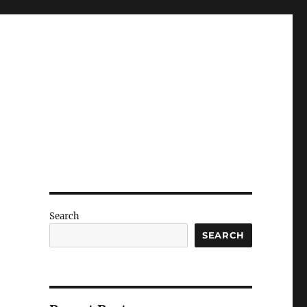
Search
SEARCH