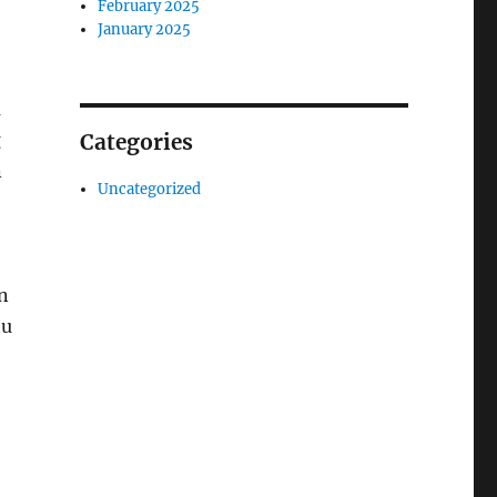
February 2025
January 2025
m
g
Categories
n
Uncategorized
n
tu