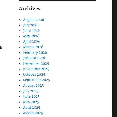
Archives
August 2026
July 2026
June 2026
May 2026
April 2026
uk
March 2026
February 2026
January 2026
December 2025
November 2025
October 2025
,
September 2025
August 2025
July 2025
June 2025
May 2025
April 2025
March 2025