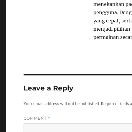
menekankan pad
pengguna. Denga
yang cepat, sert
menjadi pilihan
permainan secar
Leave a Reply
Your email address will not be published.
Required fields
COMMENT
*