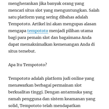
mengherankan jika banyak orang yang
mencari situs slot yang menguntungkan. Salah
satu platform yang sering dibahas adalah
Tempototo. Artikel ini akan mengupas alasan
mengapa
tempototo
menjadi pilihan utama
bagi para pemain slot dan bagaimana Anda
dapat memaksimalkan kemenangan Anda di
situs tersebut.
Apa Itu Tempototo?
Tempototo adalah platform judi online yang
menawarkan berbagai permainan slot
berkualitas tinggi. Dengan antarmuka yang
ramah pengguna dan sistem keamanan yang
solid, Tempototo telah mendapatkan