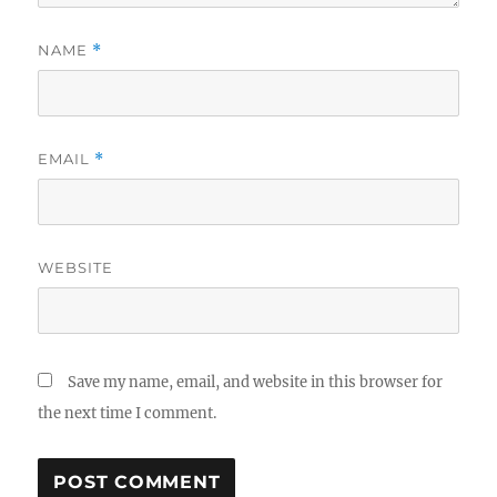
NAME
*
EMAIL
*
WEBSITE
Save my name, email, and website in this browser for
the next time I comment.