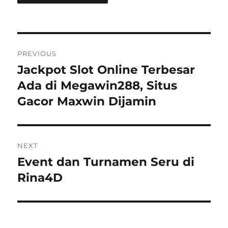
Post
PREVIOUS
navigation
Jackpot Slot Online Terbesar
Previous
post:
Ada di Megawin288, Situs
Gacor Maxwin Dijamin
NEXT
Event dan Turnamen Seru di
Next
post:
Rina4D