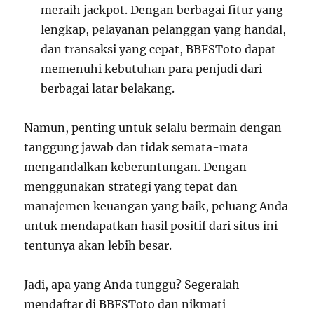
meraih jackpot. Dengan berbagai fitur yang
lengkap, pelayanan pelanggan yang handal,
dan transaksi yang cepat, BBFSToto dapat
memenuhi kebutuhan para penjudi dari
berbagai latar belakang.
Namun, penting untuk selalu bermain dengan
tanggung jawab dan tidak semata-mata
mengandalkan keberuntungan. Dengan
menggunakan strategi yang tepat dan
manajemen keuangan yang baik, peluang Anda
untuk mendapatkan hasil positif dari situs ini
tentunya akan lebih besar.
Jadi, apa yang Anda tunggu? Segeralah
mendaftar di BBFSToto dan nikmati