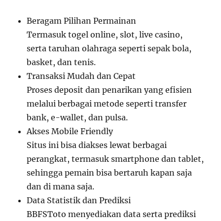
Beragam Pilihan Permainan
Termasuk togel online, slot, live casino,
serta taruhan olahraga seperti sepak bola,
basket, dan tenis.
Transaksi Mudah dan Cepat
Proses deposit dan penarikan yang efisien
melalui berbagai metode seperti transfer
bank, e-wallet, dan pulsa.
Akses Mobile Friendly
Situs ini bisa diakses lewat berbagai
perangkat, termasuk smartphone dan tablet,
sehingga pemain bisa bertaruh kapan saja
dan di mana saja.
Data Statistik dan Prediksi
BBFSToto menyediakan data serta prediksi