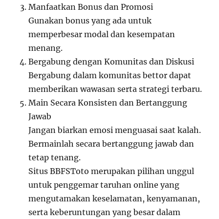
Manfaatkan Bonus dan Promosi
Gunakan bonus yang ada untuk
memperbesar modal dan kesempatan
menang.
Bergabung dengan Komunitas dan Diskusi
Bergabung dalam komunitas bettor dapat
memberikan wawasan serta strategi terbaru.
Main Secara Konsisten dan Bertanggung
Jawab
Jangan biarkan emosi menguasai saat kalah.
Bermainlah secara bertanggung jawab dan
tetap tenang.
Situs BBFSToto merupakan pilihan unggul
untuk penggemar taruhan online yang
mengutamakan keselamatan, kenyamanan,
serta keberuntungan yang besar dalam