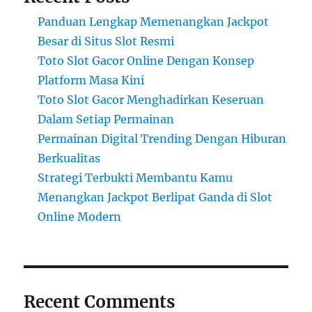
Panduan Lengkap Memenangkan Jackpot
Besar di Situs Slot Resmi
Toto Slot Gacor Online Dengan Konsep
Platform Masa Kini
Toto Slot Gacor Menghadirkan Keseruan
Dalam Setiap Permainan
Permainan Digital Trending Dengan Hiburan
Berkualitas
Strategi Terbukti Membantu Kamu
Menangkan Jackpot Berlipat Ganda di Slot
Online Modern
Recent Comments