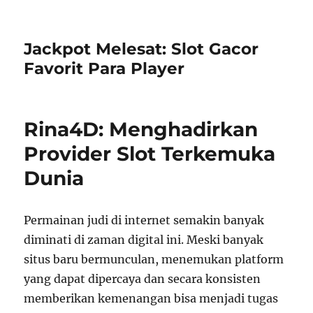
Jackpot Melesat: Slot Gacor
Favorit Para Player
Rina4D: Menghadirkan
Provider Slot Terkemuka
Dunia
Permainan judi di internet semakin banyak
diminati di zaman digital ini. Meski banyak
situs baru bermunculan, menemukan platform
yang dapat dipercaya dan secara konsisten
memberikan kemenangan bisa menjadi tugas