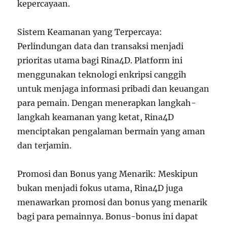
kepercayaan.
Sistem Keamanan yang Terpercaya:
Perlindungan data dan transaksi menjadi
prioritas utama bagi Rina4D. Platform ini
menggunakan teknologi enkripsi canggih
untuk menjaga informasi pribadi dan keuangan
para pemain. Dengan menerapkan langkah-
langkah keamanan yang ketat, Rina4D
menciptakan pengalaman bermain yang aman
dan terjamin.
Promosi dan Bonus yang Menarik: Meskipun
bukan menjadi fokus utama, Rina4D juga
menawarkan promosi dan bonus yang menarik
bagi para pemainnya. Bonus-bonus ini dapat