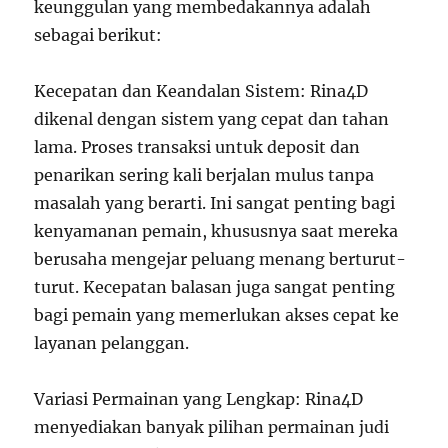
keunggulan yang membedakannya adalah
sebagai berikut:
Kecepatan dan Keandalan Sistem: Rina4D
dikenal dengan sistem yang cepat dan tahan
lama. Proses transaksi untuk deposit dan
penarikan sering kali berjalan mulus tanpa
masalah yang berarti. Ini sangat penting bagi
kenyamanan pemain, khususnya saat mereka
berusaha mengejar peluang menang berturut-
turut. Kecepatan balasan juga sangat penting
bagi pemain yang memerlukan akses cepat ke
layanan pelanggan.
Variasi Permainan yang Lengkap: Rina4D
menyediakan banyak pilihan permainan judi