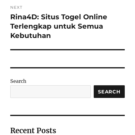
NEXT
Rina4D: Situs Togel Online
Next
post:
Terlengkap untuk Semua
Kebutuhan
Search
SEARCH
Recent Posts