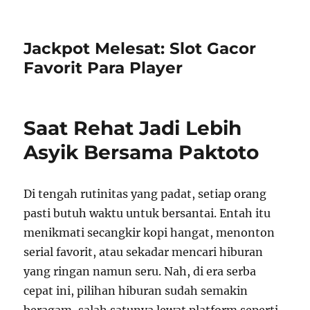
Jackpot Melesat: Slot Gacor
Favorit Para Player
Saat Rehat Jadi Lebih
Asyik Bersama Paktoto
Di tengah rutinitas yang padat, setiap orang
pasti butuh waktu untuk bersantai. Entah itu
menikmati secangkir kopi hangat, menonton
serial favorit, atau sekadar mencari hiburan
yang ringan namun seru. Nah, di era serba
cepat ini, pilihan hiburan sudah semakin