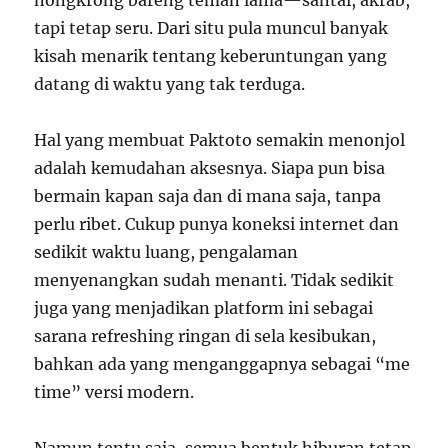
nongkrong bareng teman lama—santai, akrab,
tapi tetap seru. Dari situ pula muncul banyak
kisah menarik tentang keberuntungan yang
datang di waktu yang tak terduga.
Hal yang membuat Paktoto semakin menonjol
adalah kemudahan aksesnya. Siapa pun bisa
bermain kapan saja dan di mana saja, tanpa
perlu ribet. Cukup punya koneksi internet dan
sedikit waktu luang, pengalaman
menyenangkan sudah menanti. Tidak sedikit
juga yang menjadikan platform ini sebagai
sarana refreshing ringan di sela kesibukan,
bahkan ada yang menganggapnya sebagai “me
time” versi modern.