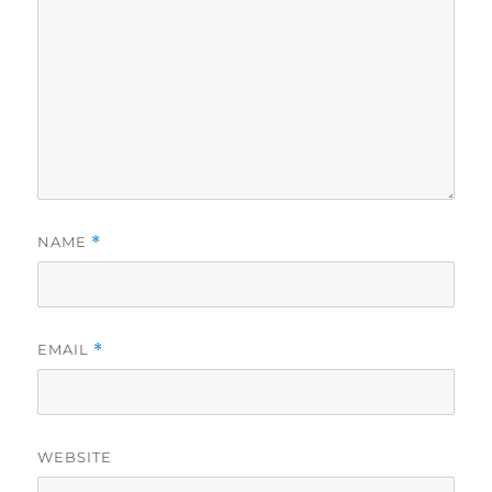
NAME
*
EMAIL
*
WEBSITE