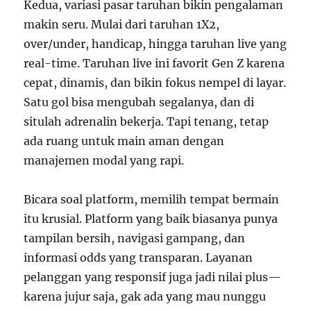
Kedua, variasi pasar taruhan bikin pengalaman
makin seru. Mulai dari taruhan 1X2,
over/under, handicap, hingga taruhan live yang
real-time. Taruhan live ini favorit Gen Z karena
cepat, dinamis, dan bikin fokus nempel di layar.
Satu gol bisa mengubah segalanya, dan di
situlah adrenalin bekerja. Tapi tenang, tetap
ada ruang untuk main aman dengan
manajemen modal yang rapi.
Bicara soal platform, memilih tempat bermain
itu krusial. Platform yang baik biasanya punya
tampilan bersih, navigasi gampang, dan
informasi odds yang transparan. Layanan
pelanggan yang responsif juga jadi nilai plus—
karena jujur saja, gak ada yang mau nunggu