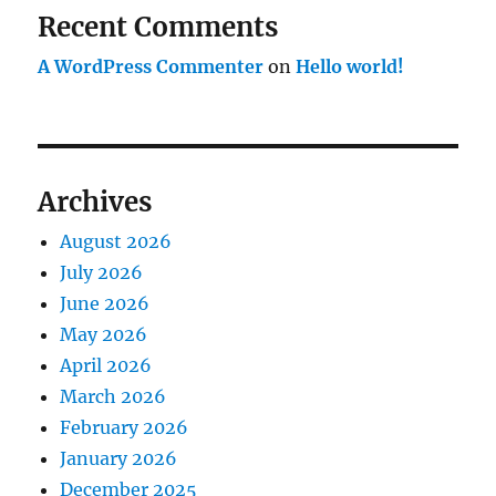
Recent Comments
A WordPress Commenter
on
Hello world!
Archives
August 2026
July 2026
June 2026
May 2026
April 2026
March 2026
February 2026
January 2026
December 2025