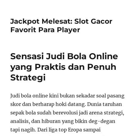
Jackpot Melesat: Slot Gacor
Favorit Para Player
Sensasi Judi Bola Online
yang Praktis dan Penuh
Strategi
Judi bola online kini bukan sekadar soal pasang
skor dan berharap hoki datang. Dunia taruhan
sepak bola sudah berevolusi jadi arena strategi,
analisis, dan hiburan yang bikin deg-degan
tapi nagih. Dari liga top Eropa sampai