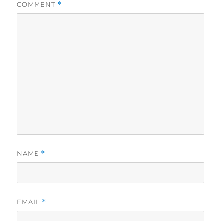
COMMENT
*
NAME
*
EMAIL
*