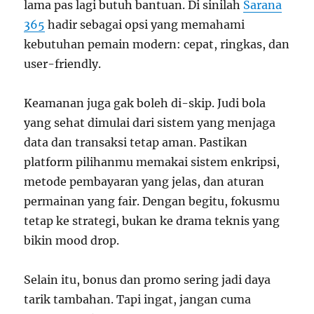
lama pas lagi butuh bantuan. Di sinilah
Sarana
365
hadir sebagai opsi yang memahami
kebutuhan pemain modern: cepat, ringkas, dan
user-friendly.
Keamanan juga gak boleh di-skip. Judi bola
yang sehat dimulai dari sistem yang menjaga
data dan transaksi tetap aman. Pastikan
platform pilihanmu memakai sistem enkripsi,
metode pembayaran yang jelas, dan aturan
permainan yang fair. Dengan begitu, fokusmu
tetap ke strategi, bukan ke drama teknis yang
bikin mood drop.
Selain itu, bonus dan promo sering jadi daya
tarik tambahan. Tapi ingat, jangan cuma