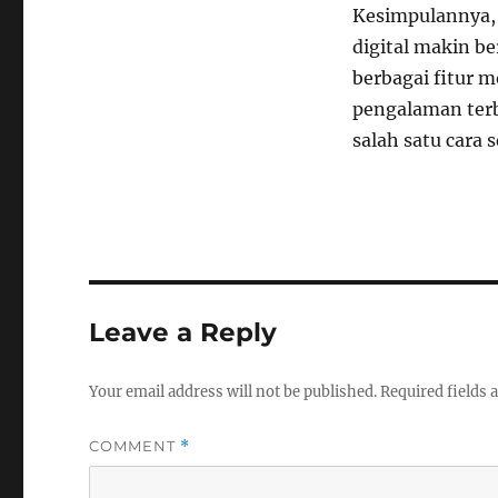
Kesimpulannya, 
digital makin b
berbagai fitur 
pengalaman terba
salah satu cara 
Leave a Reply
Your email address will not be published.
Required fields
COMMENT
*