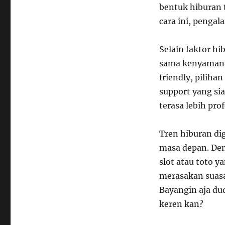
bentuk hiburan 
cara ini, pengal
Selain faktor h
sama kenyamanan
friendly, piliha
support yang si
terasa lebih pro
Tren hiburan di
masa depan. Den
slot atau toto y
merasakan suasa
Bayangin aja dud
keren kan?