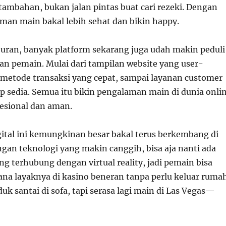
tambahan, bukan jalan pintas buat cari rezeki. Dengan
aman main bakal lebih sehat dan bikin happy.
iburan, banyak platform sekarang juga udah makin peduli
 pemain. Mulai dari tampilan website yang user-
n metode transaksi yang cepat, sampai layanan customer
ap sedia. Semua itu bikin pengalaman main di dunia onli
fesional dan aman.
gital ini kemungkinan besar bakal terus berkembang di
gan teknologi yang makin canggih, bisa aja nanti ada
ang terhubung dengan virtual reality, jadi pemain bisa
na layaknya di kasino beneran tanpa perlu keluar rumah
uk santai di sofa, tapi serasa lagi main di Las Vegas—