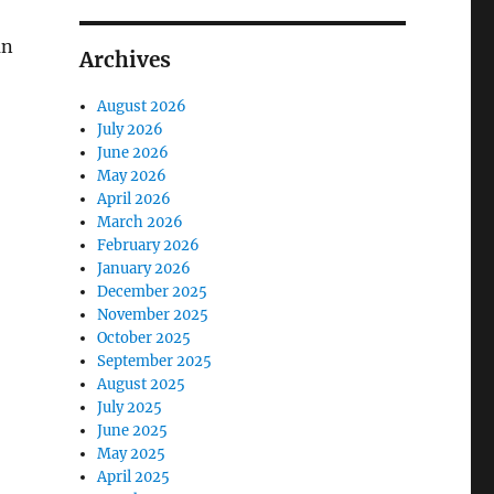
an
Archives
August 2026
July 2026
June 2026
May 2026
April 2026
March 2026
February 2026
January 2026
December 2025
November 2025
October 2025
September 2025
August 2025
July 2025
June 2025
May 2025
April 2025