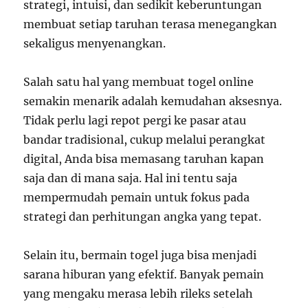
strategi, intuisi, dan sedikit keberuntungan
membuat setiap taruhan terasa menegangkan
sekaligus menyenangkan.
Salah satu hal yang membuat togel online
semakin menarik adalah kemudahan aksesnya.
Tidak perlu lagi repot pergi ke pasar atau
bandar tradisional, cukup melalui perangkat
digital, Anda bisa memasang taruhan kapan
saja dan di mana saja. Hal ini tentu saja
mempermudah pemain untuk fokus pada
strategi dan perhitungan angka yang tepat.
Selain itu, bermain togel juga bisa menjadi
sarana hiburan yang efektif. Banyak pemain
yang mengaku merasa lebih rileks setelah