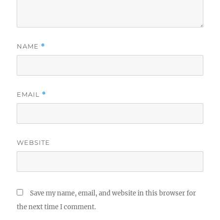
NAME
*
EMAIL
*
WEBSITE
Save my name, email, and website in this browser for
the next time I comment.