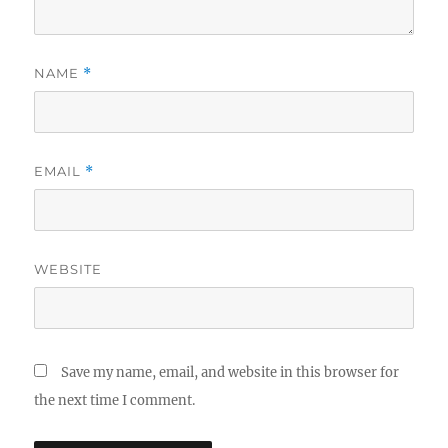
NAME
*
EMAIL
*
WEBSITE
Save my name, email, and website in this browser for
the next time I comment.