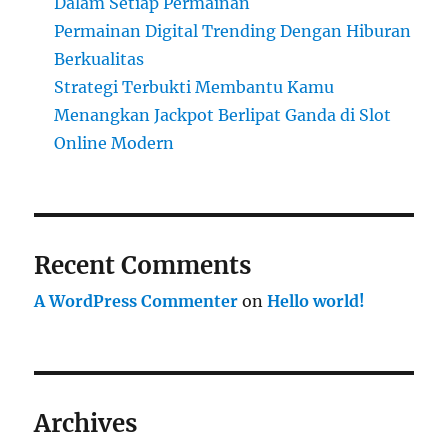
Dalam Setiap Permainan
Permainan Digital Trending Dengan Hiburan
Berkualitas
Strategi Terbukti Membantu Kamu
Menangkan Jackpot Berlipat Ganda di Slot
Online Modern
Recent Comments
A WordPress Commenter
on
Hello world!
Archives