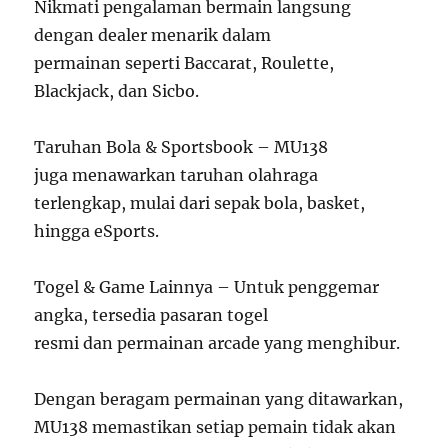
Nikmati pengalaman bermain langsung
dengan dealer menarik dalam
permainan seperti Baccarat, Roulette,
Blackjack, dan Sicbo.
Taruhan Bola & Sportsbook – MU138
juga menawarkan taruhan olahraga
terlengkap, mulai dari sepak bola, basket,
hingga eSports.
Togel & Game Lainnya – Untuk penggemar
angka, tersedia pasaran togel
resmi dan permainan arcade yang menghibur.
Dengan beragam permainan yang ditawarkan,
MU138 memastikan setiap pemain tidak akan