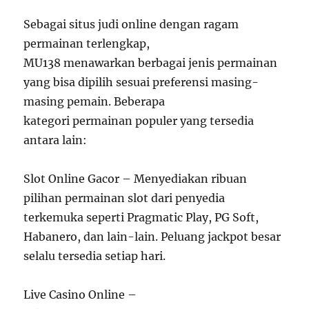
Sebagai situs judi online dengan ragam
permainan terlengkap,
MU138 menawarkan berbagai jenis permainan
yang bisa dipilih sesuai preferensi masing-
masing pemain. Beberapa
kategori permainan populer yang tersedia
antara lain:
Slot Online Gacor – Menyediakan ribuan
pilihan permainan slot dari penyedia
terkemuka seperti Pragmatic Play, PG Soft,
Habanero, dan lain-lain. Peluang jackpot besar
selalu tersedia setiap hari.
Live Casino Online –