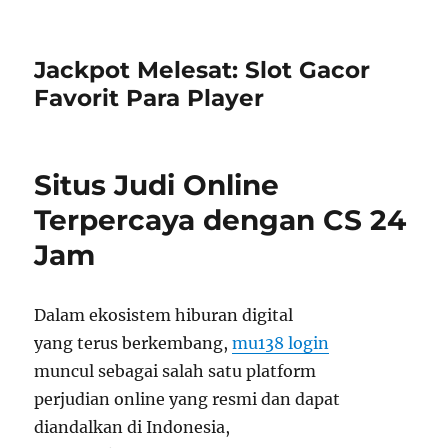
Jackpot Melesat: Slot Gacor
Favorit Para Player
Situs Judi Online
Terpercaya dengan CS 24
Jam
Dalam ekosistem hiburan digital
yang terus berkembang,
mu138 login
muncul sebagai salah satu platform
perjudian online yang resmi dan dapat
diandalkan di Indonesia,