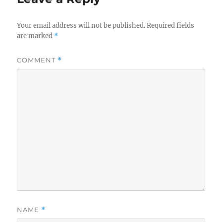
Your email address will not be published.
Required fields
are marked
*
COMMENT
*
NAME
*