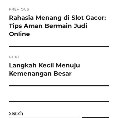
Post
PREVIOUS
navigation
Rahasia Menang di Slot Gacor:
Previous
post:
Tips Aman Bermain Judi
Online
NEXT
Langkah Kecil Menuju
Next
post:
Kemenangan Besar
Search