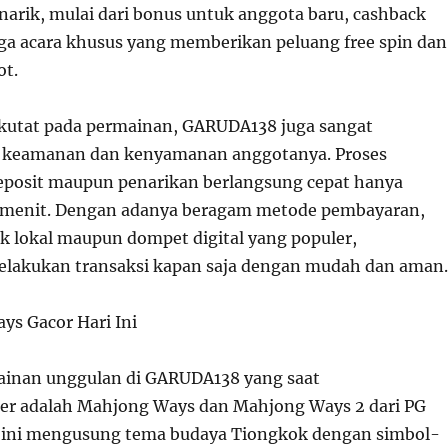
arik, mulai dari bonus untuk anggota baru, cashback
a acara khusus yang memberikan peluang free spin dan
ot.
kutat pada permainan, GARUDA138 juga sangat
keamanan dan kenyamanan anggotanya. Proses
deposit maupun penarikan berlangsung cepat hanya
 menit. Dengan adanya beragam metode pembayaran,
nk lokal maupun dompet digital yang populer,
elakukan transaksi kapan saja dengan mudah dan aman.
ys Gacor Hari Ini
ainan unggulan di GARUDA138 yang saat
ler adalah Mahjong Ways dan Mahjong Ways 2 dari PG
n ini mengusung tema budaya Tiongkok dengan simbol-