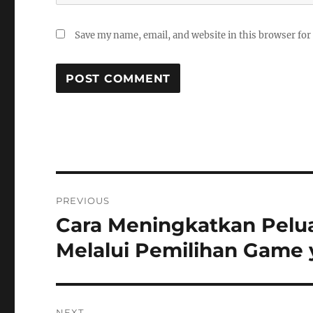
Save my name, email, and website in this browser for
Post
PREVIOUS
navigation
Cara Meningkatkan Pelua
Previous
post:
Melalui Pemilihan Game 
NEXT