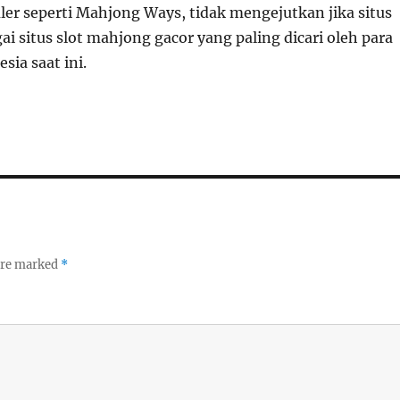
ler seperti Mahjong Ways, tidak mengejutkan jika situs
gai situs slot mahjong gacor yang paling dicari oleh para
sia saat ini.
 are marked
*