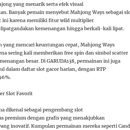
jong yang menarik serta efek visual
an. Banyak pemain menyebut Mahjong Ways sebagai sl
 ini karena memiliki fitur wild multiplier
patgandakan kemenangan hingga berkali-kali lipat.
in yang mencari keuntungan cepat, Mahjong Ways
ena sering kali memberikan free spin dan simbol scatter
menangan besar. Di GARUDA138, permainan ini juga
ul dalam daftar slot gacor harian, dengan RTP
 96%.
er Slot Favorit
ama dikenal sebagai pengembang slot
tas premium dengan grafis yang menakjubkan
yang inovatif. Kumpulan permainan mereka seperti Can