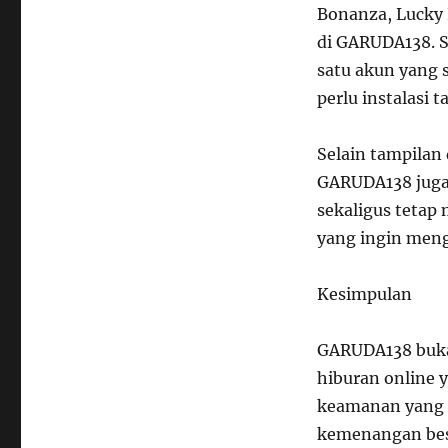
Bonanza, Lucky N
di GARUDA138. 
satu akun yang 
perlu instalasi 
Selain tampilan
GARUDA138 juga
sekaligus teta
yang ingin meng
Kesimpulan
GARUDA138 bukan
hiburan online 
keamanan yang 
kemenangan besa