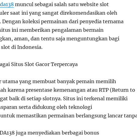
da138
muncul sebagai salah satu website slot
ler saat ini yang sangat direkomendasikan oleh
 Dengan koleksi permainan dari penyedia ternama
, situs ini memberikan pengalaman bermain
kan, aman, dan tentu saja menguntungkan bagi
lot di Indonesia.
gai Situs Slot Gacor Terpercaya
tor utama yang membuat banyak pemain memilih
ah karena presentase kemenangan atau RTP (Return to
gat baik di setiap slotnya. Situs ini terkenal memiliki
nsparan serta didukung oleh teknologi
 untuk memastikan permainan berlangsung lancar tanp
UDA138 juga menyediakan berbagai bonus