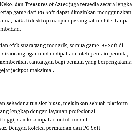
eko, dan Treasures of Aztec juga tersedia secara lengk
Setiap game dari PG Soft dapat dimainkan menggunakan
sama, baik di desktop maupun perangkat mobile, tanpa
tambahan.
 dan efek suara yang menarik, semua game PG Soft di
 dirancang agar mudah dipahami oleh pemain pemula,
p memberikan tantangan bagi pemain yang berpengalam
ejar jackpot maksimal.
 sekadar situs slot biasa, melainkan sebuah platform
yang lengkap dengan layanan profesional,
tinggi, dan kesempatan untuk meraih
r. Dengan koleksi permainan dari PG Soft