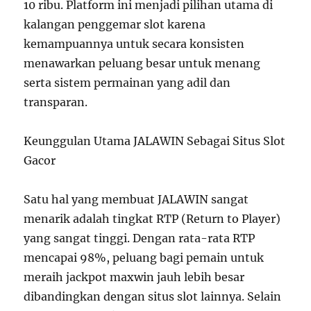
10 ribu. Platform ini menjadi pilihan utama di
kalangan penggemar slot karena
kemampuannya untuk secara konsisten
menawarkan peluang besar untuk menang
serta sistem permainan yang adil dan
transparan.
Keunggulan Utama JALAWIN Sebagai Situs Slot
Gacor
Satu hal yang membuat JALAWIN sangat
menarik adalah tingkat RTP (Return to Player)
yang sangat tinggi. Dengan rata-rata RTP
mencapai 98%, peluang bagi pemain untuk
meraih jackpot maxwin jauh lebih besar
dibandingkan dengan situs slot lainnya. Selain