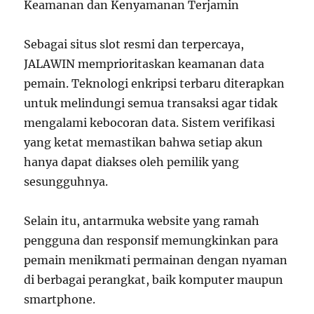
Keamanan dan Kenyamanan Terjamin
Sebagai situs slot resmi dan terpercaya,
JALAWIN memprioritaskan keamanan data
pemain. Teknologi enkripsi terbaru diterapkan
untuk melindungi semua transaksi agar tidak
mengalami kebocoran data. Sistem verifikasi
yang ketat memastikan bahwa setiap akun
hanya dapat diakses oleh pemilik yang
sesungguhnya.
Selain itu, antarmuka website yang ramah
pengguna dan responsif memungkinkan para
pemain menikmati permainan dengan nyaman
di berbagai perangkat, baik komputer maupun
smartphone.