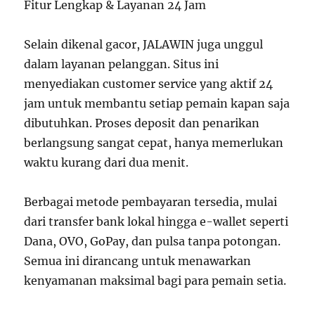
Fitur Lengkap & Layanan 24 Jam
Selain dikenal gacor, JALAWIN juga unggul
dalam layanan pelanggan. Situs ini
menyediakan customer service yang aktif 24
jam untuk membantu setiap pemain kapan saja
dibutuhkan. Proses deposit dan penarikan
berlangsung sangat cepat, hanya memerlukan
waktu kurang dari dua menit.
Berbagai metode pembayaran tersedia, mulai
dari transfer bank lokal hingga e-wallet seperti
Dana, OVO, GoPay, dan pulsa tanpa potongan.
Semua ini dirancang untuk menawarkan
kenyamanan maksimal bagi para pemain setia.