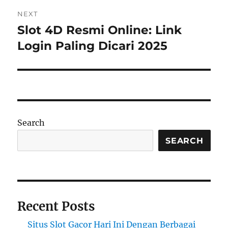
NEXT
Slot 4D Resmi Online: Link
Next
post:
Login Paling Dicari 2025
Search
SEARCH
Recent Posts
Situs Slot Gacor Hari Ini Dengan Berbagai