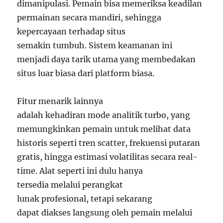
dimanipulasi. Pemain bisa memeriksa keadilan
permainan secara mandiri, sehingga
kepercayaan terhadap situs
semakin tumbuh. Sistem keamanan ini
menjadi daya tarik utama yang membedakan
situs luar biasa dari platform biasa.
Fitur menarik lainnya
adalah kehadiran mode analitik turbo, yang
memungkinkan pemain untuk melihat data
historis seperti tren scatter, frekuensi putaran
gratis, hingga estimasi volatilitas secara real-
time. Alat seperti ini dulu hanya
tersedia melalui perangkat
lunak profesional, tetapi sekarang
dapat diakses langsung oleh pemain melalui