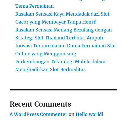
Tema Permainan
Rasakan Sensasi Kaya Mendadak dari Slot
Gacor yang Membayar Tanpa Henti!
Rasakan Sensasi Menang Berulang dengan
Strategi Slot Thailand Terbukti Ampuh
Inovasi Terbaru dalam Dunia Permainan Slot
Online yang Mengguncang
Perkembangan Teknologi Mobile dalam
Menghadirkan Slot Berkualitas
Recent Comments
A WordPress Commenter
on
Hello world!