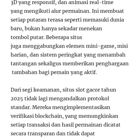
3D yang responsif, dan animasi real-time
yang mengikuti alur permainan. Ini membuat
setiap putaran terasa seperti memasuki dunia
baru, bukan hanya sekadar menekan
tombol putar. Beberapa situs
juga menggabungkan elemen mini-game, misi
harian, dan sistem peringkat yang menambah
tantangan sekaligus memberikan penghargaan
tambahan bagi pemain yang aktif.
Dari segi keamanan, situs slot gacor tahun
2025 tidak lagi mengandalkan protokol
standar. Mereka mengimplementasikan
verifikasi blockchain, yang memungkinkan
setiap transaksi dan hasil permainan dicatat
secara transparan dan tidak dapat