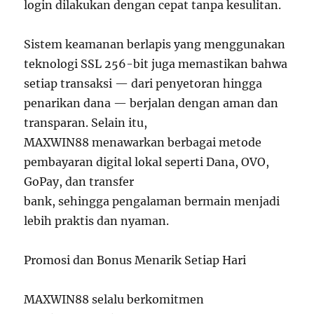
login dilakukan dengan cepat tanpa kesulitan.
Sistem keamanan berlapis yang menggunakan
teknologi SSL 256-bit juga memastikan bahwa
setiap transaksi — dari penyetoran hingga
penarikan dana — berjalan dengan aman dan
transparan. Selain itu,
MAXWIN88 menawarkan berbagai metode
pembayaran digital lokal seperti Dana, OVO,
GoPay, dan transfer
bank, sehingga pengalaman bermain menjadi
lebih praktis dan nyaman.
Promosi dan Bonus Menarik Setiap Hari
MAXWIN88 selalu berkomitmen