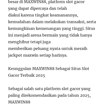
besar di MAXWIN88, platform slot gacor
yang dapat dipercaya dan telah
diakui karena tingkat keamanannya,
kemudahan dalam melakukan transaksi, serta
kemungkinan kemenangan yang tinggi. Situs
ini menjadi arena bermain yang tidak hanya
menghibur tetapi juga
memberikan peluang nyata untuk meraih
jackpot maxwin setiap harinya.
Keunggulan MAXWIN88 Sebagai Situs Slot
Gacor Terbaik 2025
Sebagai salah satu platform slot gacor yang
paling direkomendasikan pada tahun 2025,
MAXWIN88