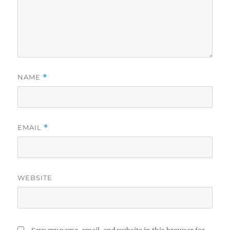
NAME
*
EMAIL
*
WEBSITE