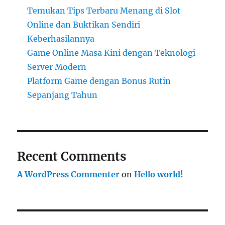
Temukan Tips Terbaru Menang di Slot
Online dan Buktikan Sendiri
Keberhasilannya
Game Online Masa Kini dengan Teknologi
Server Modern
Platform Game dengan Bonus Rutin
Sepanjang Tahun
Recent Comments
A WordPress Commenter
on
Hello world!