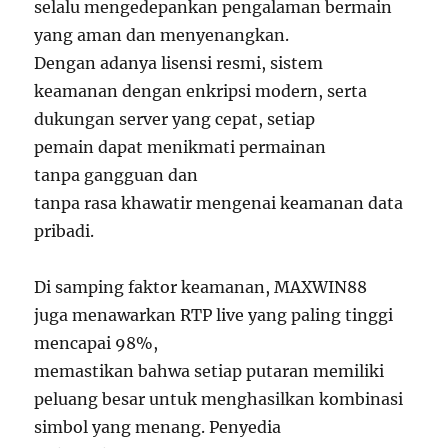
selalu mengedepankan pengalaman bermain
yang aman dan menyenangkan.
Dengan adanya lisensi resmi, sistem
keamanan dengan enkripsi modern, serta
dukungan server yang cepat, setiap
pemain dapat menikmati permainan
tanpa gangguan dan
tanpa rasa khawatir mengenai keamanan data
pribadi.
Di samping faktor keamanan, MAXWIN88
juga menawarkan RTP live yang paling tinggi
mencapai 98%,
memastikan bahwa setiap putaran memiliki
peluang besar untuk menghasilkan kombinasi
simbol yang menang. Penyedia