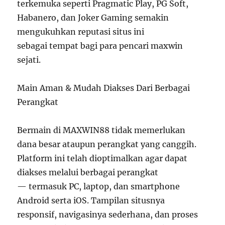
terkemuka seperti Pragmatic Play, PG Soft,
Habanero, dan Joker Gaming semakin
mengukuhkan reputasi situs ini
sebagai tempat bagi para pencari maxwin
sejati.
Main Aman & Mudah Diakses Dari Berbagai
Perangkat
Bermain di MAXWIN88 tidak memerlukan
dana besar ataupun perangkat yang canggih.
Platform ini telah dioptimalkan agar dapat
diakses melalui berbagai perangkat
— termasuk PC, laptop, dan smartphone
Android serta iOS. Tampilan situsnya
responsif, navigasinya sederhana, dan proses