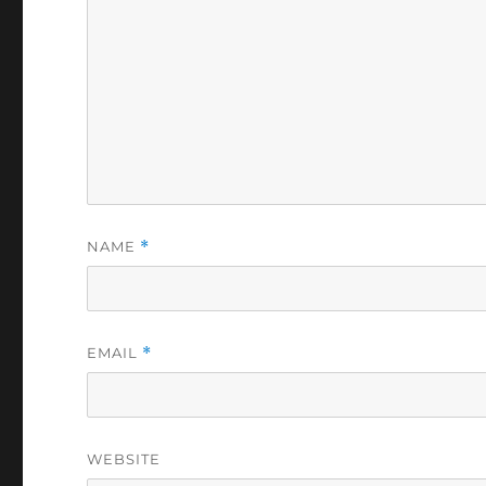
NAME
*
EMAIL
*
WEBSITE