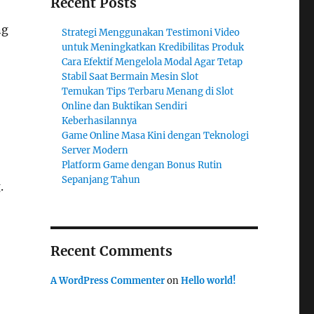
Recent Posts
ng
Strategi Menggunakan Testimoni Video
untuk Meningkatkan Kredibilitas Produk
Cara Efektif Mengelola Modal Agar Tetap
Stabil Saat Bermain Mesin Slot
Temukan Tips Terbaru Menang di Slot
Online dan Buktikan Sendiri
Keberhasilannya
Game Online Masa Kini dengan Teknologi
Server Modern
Platform Game dengan Bonus Rutin
Sepanjang Tahun
.
Recent Comments
A WordPress Commenter
on
Hello world!