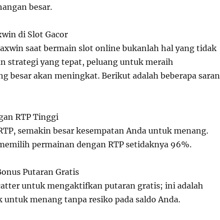
angan besar.
win di Slot Gacor
win saat bermain slot online bukanlah hal yang tidak
 strategi yang tepat, peluang untuk meraih
 besar akan meningkat. Berikut adalah beberapa saran
ngan RTP Tinggi
 RTP, semakin besar kesempatan Anda untuk menang.
 memilih permainan dengan RTP setidaknya 96%.
onus Putaran Gratis
atter untuk mengaktifkan putaran gratis; ini adalah
 untuk menang tanpa resiko pada saldo Anda.