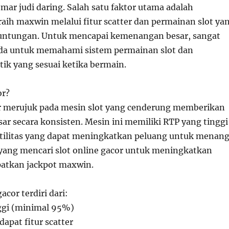
mar judi daring. Salah satu faktor utama adalah
ih maxwin melalui fitur scatter dan permainan slot ya
ntungan. Untuk mencapai kemenangan besar, sangat
nda untuk memahami sistem permainan slot dan
ik yang sesuai ketika bermain.
or?
cor merujuk pada mesin slot yang cenderung memberikan
r secara konsisten. Mesin ini memiliki RTP yang tinggi
atilitas yang dapat meningkatkan peluang untuk menang
ang mencari slot online gacor untuk meningkatkan
atkan jackpot maxwin.
 gacor terdiri dari:
ggi (minimal 95%)
dapat fitur scatter