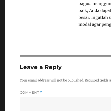
bagus, mengguna
baik, Anda dap
besar. Ingatlah
modal agar pen
Leave a Reply
Your email address will not be published.
Required fields
COMMENT
*