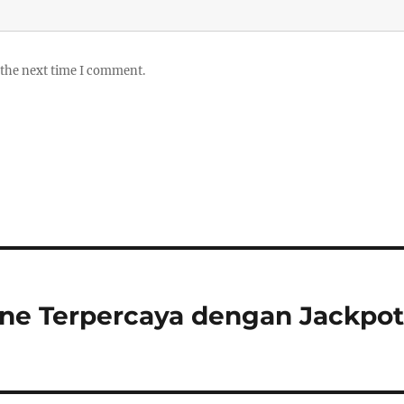
 the next time I comment.
ine Terpercaya dengan Jackpo