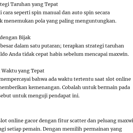
tegi Taruhan yang Tepat
 cara seperti spin manual dan auto spin secara
uk menemukan pola yang paling menguntungkan.
dengan Bijak
 besar dalam satu putaran; terapkan strategi taruhan
aldo Anda tidak cepat habis sebelum mencapai maxwin.
 Waktu yang Tepat
empercayai bahwa ada waktu tertentu saat slot online
memberikan kemenangan. Cobalah untuk bermain pada
ebut untuk menguji pendapat ini.
lot online gacor dengan fitur scatter dan peluang maxw
agi setiap pemain. Dengan memilih permainan yang