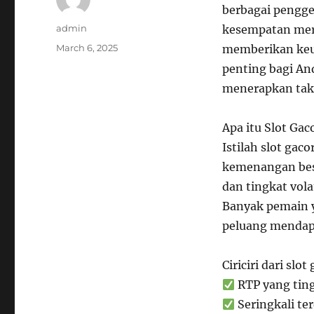
berbagai pengge
Author
admin
kesempatan mera
Posted
March 6, 2025
memberikan keu
on
penting bagi A
menerapkan takt
Apa itu Slot Gac
Istilah slot ga
kemenangan besa
dan tingkat vol
Banyak pemain y
peluang mendap
Ciriciri dari slot
RTP yang tin
Seringkali ter