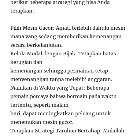
berikut beberapa strategi yang bisa Anda
terapkan:
Pilih Mesin Gacor: Amati terlebih dahulu mesin
mana yang sedang memberikan kemenangan
secara berkelanjutan.
Kelola Modal dengan Bijak: Tetapkan batas
kerugian dan
kemenangan sehingga permainan tetap
menyenangkan tanpa melebihi anggaran.
Mainkan di Waktu yang Tepat: Beberapa
pemain percaya bahwa bermain pada waktu
tertentu, seperti malam
hari, dapat meningkatkan peluang untuk
menemukan mesin gacor.
Terapkan Strategi Taruhan Bertahap: Mulailah