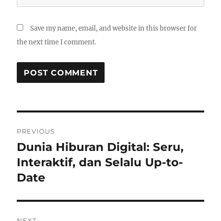
Save my name, email, and website in this browser for
the next time I comment.
Post
PREVIOUS
navigation
Dunia Hiburan Digital: Seru,
Previous
post:
Interaktif, dan Selalu Up-to-
Date
NEXT