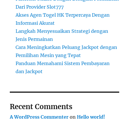
Dari Provider Slot777
Akses Agen Togel HK Terpercaya Dengan
Informasi Akurat
Langkah Menyesuaikan Strategi dengan
Jenis Permainan
Cara Meningkatkan Peluang Jackpot dengan
Pemilihan Mesin yang Tepat
Panduan Memahami Sistem Pembayaran
dan Jackpot
Recent Comments
A WordPress Commenter
on
Hello world!