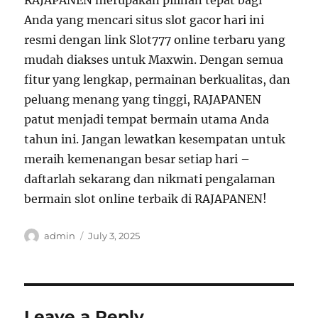
RAJAPANEN merupakan pilihan tepat bagi
Anda yang mencari situs slot gacor hari ini
resmi dengan link Slot777 online terbaru yang
mudah diakses untuk Maxwin. Dengan semua
fitur yang lengkap, permainan berkualitas, dan
peluang menang yang tinggi, RAJAPANEN
patut menjadi tempat bermain utama Anda
tahun ini. Jangan lewatkan kesempatan untuk
meraih kemenangan besar setiap hari –
daftarlah sekarang dan nikmati pengalaman
bermain slot online terbaik di RAJAPANEN!
Author
Posted
admin
July 3, 2025
on
Leave a Reply