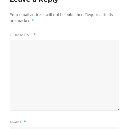
Your email address will not be published.
Required fields
are marked
*
COMMENT
*
NAME
*