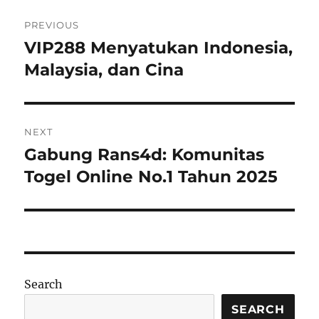
Post
PREVIOUS
navigation
VIP288 Menyatukan Indonesia,
Previous
post:
Malaysia, dan Cina
NEXT
Gabung Rans4d: Komunitas
Next
post:
Togel Online No.1 Tahun 2025
Search
SEARCH