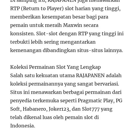
Di samping itu, RAJAPANEN juga menawarkan
RTP (Return to Player) slot harian yang tinggi,
memberikan kesempatan besar bagi para
pemain untuk meraih Maxwin secara
konsisten. Slot-slot dengan RTP yang tinggi ini
terbukti lebih sering mengantarkan
kemenangan dibandingkan situs-situs lainnya.
Koleksi Permainan Slot Yang Lengkap
Salah satu kekuatan utama RAJAPANEN adalah
koleksi permainannya yang sangat bervariasi.
Situs ini menawarkan berbagai permainan dari
penyedia terkemuka seperti Pragmatic Play, PG
Soft, Habanero, Joker123, dan Slot777 yang
telah dikenal luas oleh pemain slot di
Indonesia.