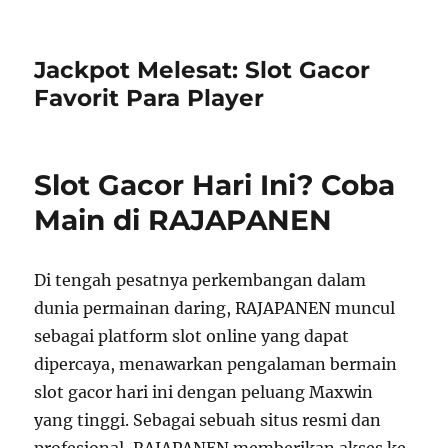
Jackpot Melesat: Slot Gacor
Favorit Para Player
Slot Gacor Hari Ini? Coba
Main di RAJAPANEN
Di tengah pesatnya perkembangan dalam
dunia permainan daring, RAJAPANEN muncul
sebagai platform slot online yang dapat
dipercaya, menawarkan pengalaman bermain
slot gacor hari ini dengan peluang Maxwin
yang tinggi. Sebagai sebuah situs resmi dan