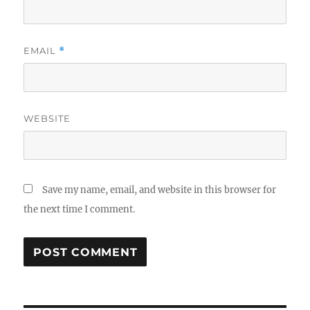
EMAIL
*
WEBSITE
Save my name, email, and website in this browser for
the next time I comment.