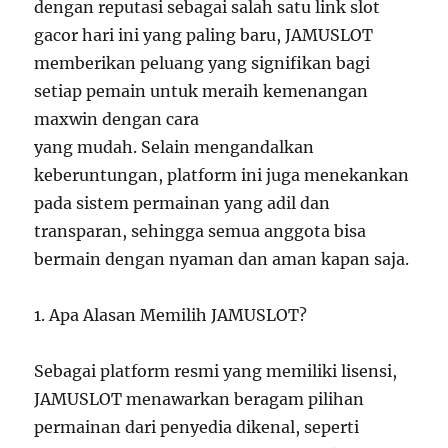
dengan reputasi sebagai salah satu link slot
gacor hari ini yang paling baru, JAMUSLOT
memberikan peluang yang signifikan bagi
setiap pemain untuk meraih kemenangan
maxwin dengan cara
yang mudah. Selain mengandalkan
keberuntungan, platform ini juga menekankan
pada sistem permainan yang adil dan
transparan, sehingga semua anggota bisa
bermain dengan nyaman dan aman kapan saja.
1. Apa Alasan Memilih JAMUSLOT?
Sebagai platform resmi yang memiliki lisensi,
JAMUSLOT menawarkan beragam pilihan
permainan dari penyedia dikenal, seperti