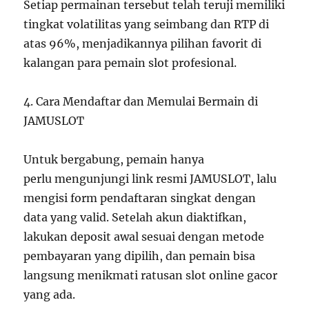
Setiap permainan tersebut telah teruji memiliki
tingkat volatilitas yang seimbang dan RTP di
atas 96%, menjadikannya pilihan favorit di
kalangan para pemain slot profesional.
4. Cara Mendaftar dan Memulai Bermain di
JAMUSLOT
Untuk bergabung, pemain hanya
perlu mengunjungi link resmi JAMUSLOT, lalu
mengisi form pendaftaran singkat dengan
data yang valid. Setelah akun diaktifkan,
lakukan deposit awal sesuai dengan metode
pembayaran yang dipilih, dan pemain bisa
langsung menikmati ratusan slot online gacor
yang ada.