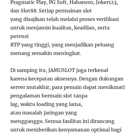
Pragmatic Play, PG Soft, Habanero, Joker123,
dan Slot88. Setiap permainan slot
yang disajikan telah melalui proses verifikasi
untuk menjamin kualitas, keadilan, serta
potensi
RTP yang tinggi, yang menjadikan peluang
menang semakin meningkat.
Di samping itu, JAMUSLOT juga terkenal
karena kecepatan aksesnya. Dengan dukungan
server mutakhir, para pemain dapat menikmati
pengalaman bermain slot tanpa
lag, waktu loading yang lama,
atau masalah jaringan yang
mengganggu. Semua fasilitas ini dirancang
untuk memberikan kenyamanan optimal bagi