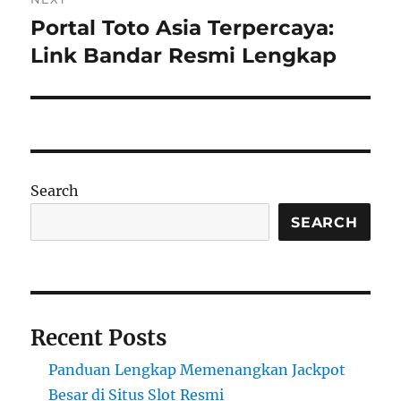
Portal Toto Asia Terpercaya:
Next
post:
Link Bandar Resmi Lengkap
Search
SEARCH
Recent Posts
Panduan Lengkap Memenangkan Jackpot
Besar di Situs Slot Resmi