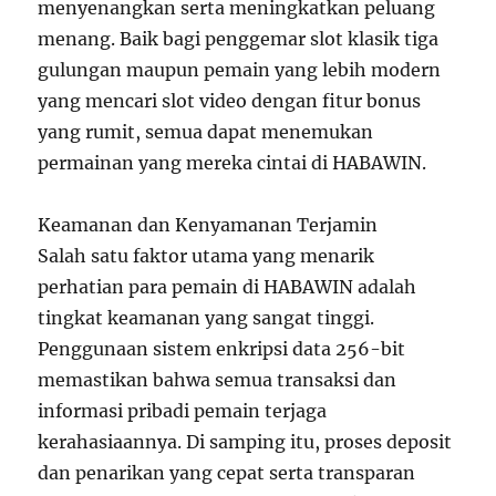
menyenangkan serta meningkatkan peluang
menang. Baik bagi penggemar slot klasik tiga
gulungan maupun pemain yang lebih modern
yang mencari slot video dengan fitur bonus
yang rumit, semua dapat menemukan
permainan yang mereka cintai di HABAWIN.
Keamanan dan Kenyamanan Terjamin
Salah satu faktor utama yang menarik
perhatian para pemain di HABAWIN adalah
tingkat keamanan yang sangat tinggi.
Penggunaan sistem enkripsi data 256-bit
memastikan bahwa semua transaksi dan
informasi pribadi pemain terjaga
kerahasiaannya. Di samping itu, proses deposit
dan penarikan yang cepat serta transparan