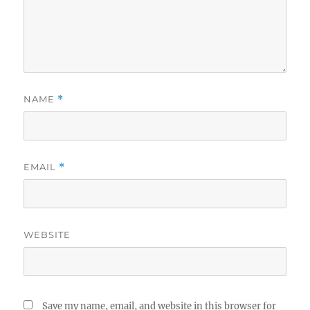
NAME
*
EMAIL
*
WEBSITE
Save my name, email, and website in this browser for