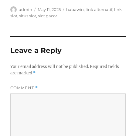
Author
Posted
Tags
admin
May 11, 2025
habawin
,
link alternatif
,
link
on
slot
,
situs slot
,
slot gacor
Leave a Reply
Your email address will not be published.
Required fields
are marked
*
COMMENT
*