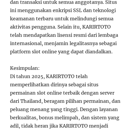
dan transaksi untuk semua anggotanya. Situs
ini menggunakan enkripsi SSL dan teknologi
keamanan terbaru untuk melindungi semua
aktivitas pengguna. Selain itu, KARIRTOTO
telah mendapatkan lisensi resmi dari lembaga
internasional, menjamin legalitasnya sebagai
platform slot online yang dapat diandalkan.
Kesimpulan:
Di tahun 2025, KARIRTOTO telah
memperlihatkan dirinya sebagai situs
permainan slot online terbaik dengan server
dari Thailand, beragam pilihan permainan, dan
peluang menang yang tinggi. Dengan layanan
berkualitas, bonus melimpah, dan sistem yang
adil, tidak heran jika KARIRTOTO menjadi