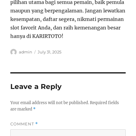
pilihan utama bagi semua pemain, baik pemula
maupun yang berpengalaman. Jangan lewatkan
kesempatan, daftar segera, nikmati permainan
slot favorit Anda, dan raih kemenangan besar
hanya di KARIRTOTO!
Author
Posted
admin
July 31, 2025
on
Leave a Reply
Your email address will not be published.
Required fields
are marked
*
COMMENT
*