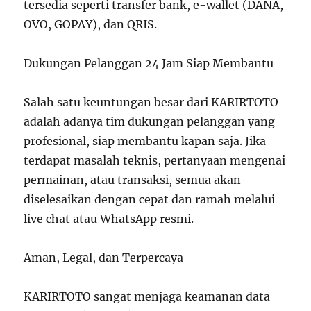
tersedia seperti transfer bank, e-wallet (DANA,
OVO, GOPAY), dan QRIS.
Dukungan Pelanggan 24 Jam Siap Membantu
Salah satu keuntungan besar dari KARIRTOTO
adalah adanya tim dukungan pelanggan yang
profesional, siap membantu kapan saja. Jika
terdapat masalah teknis, pertanyaan mengenai
permainan, atau transaksi, semua akan
diselesaikan dengan cepat dan ramah melalui
live chat atau WhatsApp resmi.
Aman, Legal, dan Terpercaya
KARIRTOTO sangat menjaga keamanan data