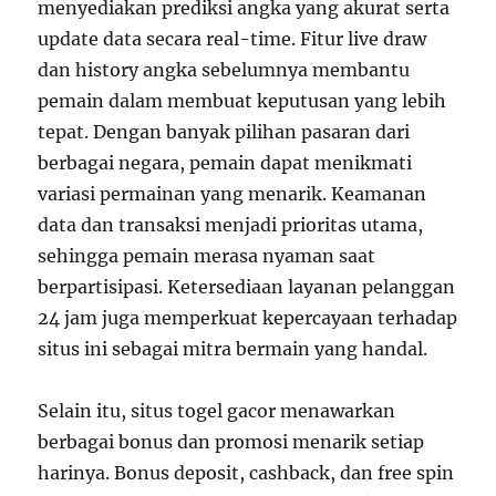
menyediakan prediksi angka yang akurat serta
update data secara real-time. Fitur live draw
dan history angka sebelumnya membantu
pemain dalam membuat keputusan yang lebih
tepat. Dengan banyak pilihan pasaran dari
berbagai negara, pemain dapat menikmati
variasi permainan yang menarik. Keamanan
data dan transaksi menjadi prioritas utama,
sehingga pemain merasa nyaman saat
berpartisipasi. Ketersediaan layanan pelanggan
24 jam juga memperkuat kepercayaan terhadap
situs ini sebagai mitra bermain yang handal.
Selain itu, situs togel gacor menawarkan
berbagai bonus dan promosi menarik setiap
harinya. Bonus deposit, cashback, dan free spin