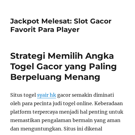
Jackpot Melesat: Slot Gacor
Favorit Para Player
Strategi Memilih Angka
Togel Gacor yang Paling
Berpeluang Menang
Situs togel
syair hk
gacor semakin diminati
oleh para pecinta judi togel online. Keberadaan
platform terpercaya menjadi hal penting untuk
memastikan pengalaman bermain yang aman
dan menguntungkan. Situs ini dikenal