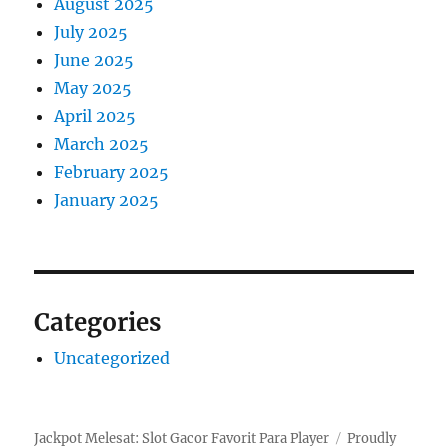
August 2025
July 2025
June 2025
May 2025
April 2025
March 2025
February 2025
January 2025
Categories
Uncategorized
Jackpot Melesat: Slot Gacor Favorit Para Player
Proudly