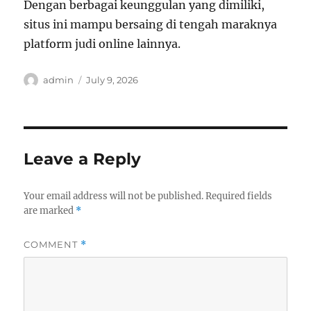
Dengan berbagai keunggulan yang dimiliki,
situs ini mampu bersaing di tengah maraknya
platform judi online lainnya.
Author
Posted
admin
July 9, 2026
on
Leave a Reply
Your email address will not be published.
Required fields
are marked
*
COMMENT
*