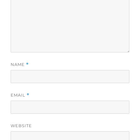
NAME
*
EMAIL
*
WEBSITE