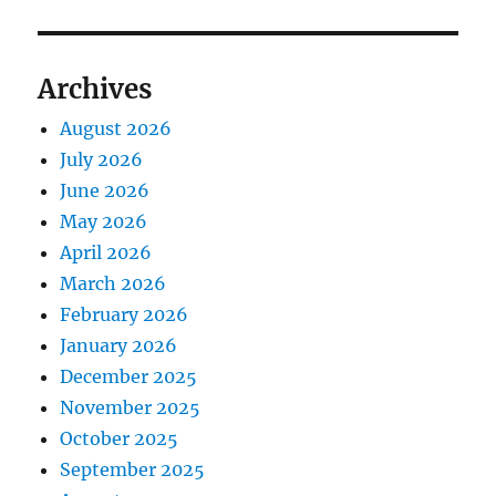
Archives
August 2026
July 2026
June 2026
May 2026
April 2026
March 2026
February 2026
January 2026
December 2025
November 2025
October 2025
September 2025