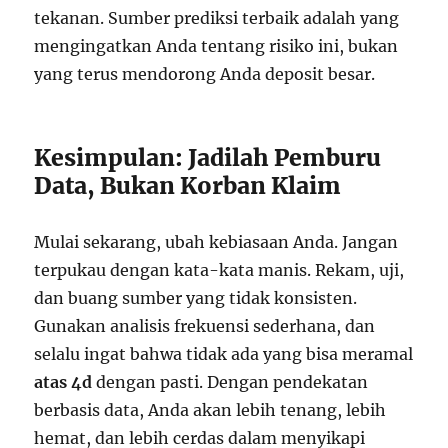
tekanan. Sumber prediksi terbaik adalah yang
mengingatkan Anda tentang risiko ini, bukan
yang terus mendorong Anda deposit besar.
Kesimpulan: Jadilah Pemburu
Data, Bukan Korban Klaim
Mulai sekarang, ubah kebiasaan Anda. Jangan
terpukau dengan kata-kata manis. Rekam, uji,
dan buang sumber yang tidak konsisten.
Gunakan analisis frekuensi sederhana, dan
selalu ingat bahwa tidak ada yang bisa meramal
atas 4d
dengan pasti. Dengan pendekatan
berbasis data, Anda akan lebih tenang, lebih
hemat, dan lebih cerdas dalam menyikapi