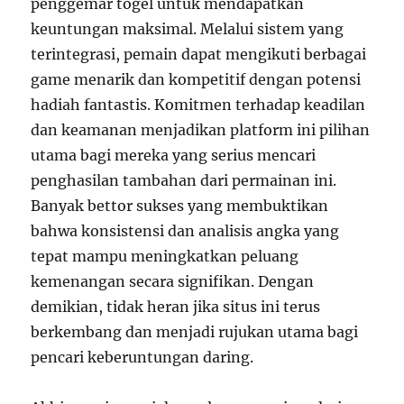
penggemar togel untuk mendapatkan
keuntungan maksimal. Melalui sistem yang
terintegrasi, pemain dapat mengikuti berbagai
game menarik dan kompetitif dengan potensi
hadiah fantastis. Komitmen terhadap keadilan
dan keamanan menjadikan platform ini pilihan
utama bagi mereka yang serius mencari
penghasilan tambahan dari permainan ini.
Banyak bettor sukses yang membuktikan
bahwa konsistensi dan analisis angka yang
tepat mampu meningkatkan peluang
kemenangan secara signifikan. Dengan
demikian, tidak heran jika situs ini terus
berkembang dan menjadi rujukan utama bagi
pencari keberuntungan daring.