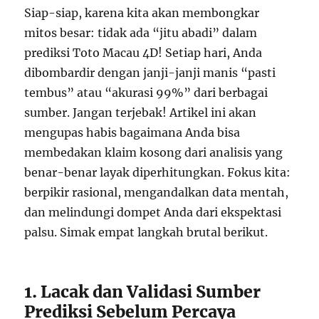
Siap-siap, karena kita akan membongkar
mitos besar: tidak ada “jitu abadi” dalam
prediksi Toto Macau 4D! Setiap hari, Anda
dibombardir dengan janji-janji manis “pasti
tembus” atau “akurasi 99%” dari berbagai
sumber. Jangan terjebak! Artikel ini akan
mengupas habis bagaimana Anda bisa
membedakan klaim kosong dari analisis yang
benar-benar layak diperhitungkan. Fokus kita:
berpikir rasional, mengandalkan data mentah,
dan melindungi dompet Anda dari ekspektasi
palsu. Simak empat langkah brutal berikut.
1. Lacak dan Validasi Sumber
Prediksi Sebelum Percaya