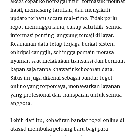
akses cepat ke berbagai fitur, termasuk melihat
hasil, memasang taruhan, dan mengikuti
update terbaru secara real-time. Tidak perlu
repot menunggu lama, cukup satu klik, semua
informasi penting langsung tersaji di layar.
Keamanan data tetap terjaga berkat sistem
enkripsi canggih, sehingga pemain merasa
nyaman saat melakukan transaksi dan bermain
kapan saja tanpa khawatir kebocoran data.
Situs ini juga dikenal sebagai bandar togel
online yang terpercaya, menawarkan layanan
yang profesional dan transparan untuk semua
anggota.
Lebih dari itu, kehadiran bandar togel online di
atas4d membuka peluang baru bagi para