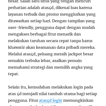
besar. Salah satu situs yang tengah mencuri
perhatian adalah atas4d, dikenal luas karena
layanan terbaik dan promo menggiurkan yang
ditawarkan setiap hari. Dengan tampilan yang
user-friendly, pengguna dapat dengan mudah
mengakses berbagai fitur menarik dan
melakukan taruhan secara cepat tanpa harus
khawatir akan keamanan data pribadi mereka.
Melalui atas4d, peluang meraih jackpot besar
semakin terbuka lebar, asalkan pemain
memahami strategi dan memilih angka yang
tepat.
Selain itu, kemudahan melakukan login pada
atas 4d menjadi nilai tambah utama bagi setiap
pengguna. Fitur
atas4d login
memungkinkan