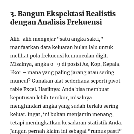
3. Bangun Ekspektasi Realistis
dengan Analisis Frekuensi
Alih-alih mengejar “satu angka sakti,”
manfaatkan data keluaran bulan lalu untuk
melihat pola frekuensi kemunculan digit.
Misalnya, angka 0–9 di posisi As, Kop, Kepala,
Ekor – mana yang paling jarang atau sering
muncul? Gunakan alat sederhana seperti pivot
table Excel. Hasilnya: Anda bisa membuat
keputusan lebih terukur, misalnya
menghindari angka yang sudah terlalu sering
keluar. Ingat, ini bukan menjamin menang,
tetapi meningkatkan kesadaran statistik Anda.
Jangan pernah klaim ini sebagai “rumus pasti”