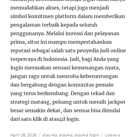
memudahkan akses, tetapi juga menjadi
simbol komitmen platform dalam memberikan
pengalaman terbaik kepada seluruh
penggunanya. Melalui inovasi dan pelayanan
prima, situs ini mampu mempertahankan
reputasi sebagai salah satu penyedia judi online
terpercaya di Indonesia. Jadi, bagi Anda yang
ingin merasakan sensasi kemenangan nyata,
jangan ragu untuk mencoba keberuntungan
dan bergabung dengan komunitas pemain
yang terus berkembang. Dengan tekad dan
strategi matang, peluang untuk meraih jackpot
besar semakin dekat, dan semua bisa dimulai
dari satu klik di atas4d login.
Posted
Tags
April 28, 2026
atas 4d
,
atas4d
,
atas4d login
Leave a