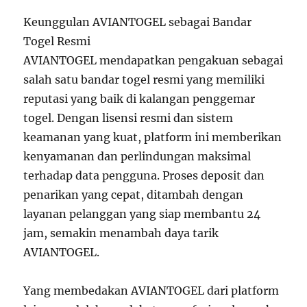
Keunggulan AVIANTOGEL sebagai Bandar
Togel Resmi
AVIANTOGEL mendapatkan pengakuan sebagai
salah satu bandar togel resmi yang memiliki
reputasi yang baik di kalangan penggemar
togel. Dengan lisensi resmi dan sistem
keamanan yang kuat, platform ini memberikan
kenyamanan dan perlindungan maksimal
terhadap data pengguna. Proses deposit dan
penarikan yang cepat, ditambah dengan
layanan pelanggan yang siap membantu 24
jam, semakin menambah daya tarik
AVIANTOGEL.
Yang membedakan AVIANTOGEL dari platform