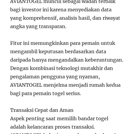
AVIANTOGEL muncul sebagai wadah terbaik
bagi investor ini karena menyediakan data
yang komprehensif, analisis hasil, dan riwayat
angka yang transparan.
Fitur ini memungkinkan para pemain untuk
mengambil keputusan berdasarkan data
daripada hanya mengandalkan keberuntungan.
Dengan kombinasi teknologi mutakhir dan
pengalaman pengguna yang nyaman,
AVIANTOGEL menjelma menjadi rumah kedua
bagi para pemain togel serius.
Transaksi Cepat dan Aman
Aspek penting saat memilih bandar togel
adalah kelancaran proses transaksi.