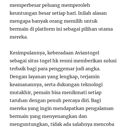
memperbesar peluang memperoleh
keuntungan besar setiap hari. Inilah alasan
mengapa banyak orang memilih untuk
bermain di platform ini sebagai pilihan utama
mereka.
Kesimpulannya, keberadaan Aviantogel
sebagai situs togel hk resmi memberikan solusi
terbaik bagi para penggemar judi angka.
Dengan layanan yang lengkap, terjamin
keamanannya, serta dukungan teknologi
mutakhir, pemain bisa menikmati setiap
taruhan dengan penuh percaya diri. Bagi
mereka yang ingin mendapatkan pengalaman
bermain yang menyenangkan dan
menguntungkan, tidak ada salahnya mencoba