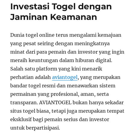
Investasi Togel dengan
Ini
karena
Jaminan Keamanan
Bonus
Besar
dan
Dunia togel online terus mengalami kemajuan
Akses
Super
yang pesat seiring dengan meningkatnya
Cepat
minat dari para pemain dan investor yang ingin
meraih keuntungan dalam hiburan digital.
Salah satu platform yang kini menarik
perhatian adalah
aviantogel
, yang merupakan
bandar togel resmi dan menawarkan sistem
permainan yang profesional, aman, serta
transparan. AVIANTOGEL bukan hanya sekadar
situs togel biasa, tetapi juga merupakan tempat
eksklusif bagi pemain serius dan investor
untuk berpartisipasi.