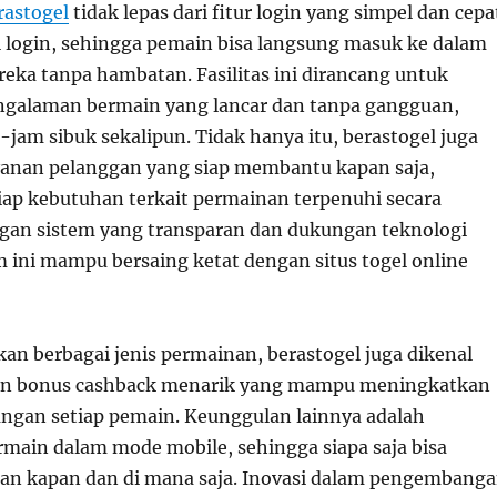
rastogel
tidak lepas dari fitur login yang simpel dan cepa
l login, sehingga pemain bisa langsung masuk ke dalam
reka tanpa hambatan. Fasilitas ini dirancang untuk
galaman bermain yang lancar dan tanpa gangguan,
jam sibuk sekalipun. Tidak hanya itu, berastogel juga
anan pelanggan yang siap membantu kapan saja,
ap kebutuhan terkait permainan terpenuhi secara
ngan sistem yang transparan dan dukungan teknologi
m ini mampu bersaing ketat dengan situs togel online
an berbagai jenis permainan, berastogel juga dikenal
an bonus cashback menarik yang mampu meningkatkan
gan setiap pemain. Keunggulan lainnya adalah
ain dalam mode mobile, sehingga siapa saja bisa
an kapan dan di mana saja. Inovasi dalam pengembang