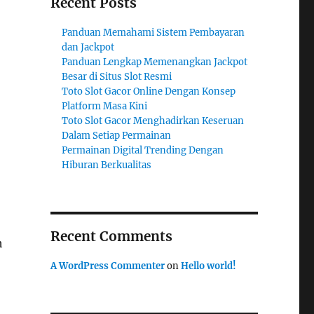
Recent Posts
Panduan Memahami Sistem Pembayaran
dan Jackpot
Panduan Lengkap Memenangkan Jackpot
Besar di Situs Slot Resmi
Toto Slot Gacor Online Dengan Konsep
Platform Masa Kini
Toto Slot Gacor Menghadirkan Keseruan
Dalam Setiap Permainan
Permainan Digital Trending Dengan
Hiburan Berkualitas
Recent Comments
h
A WordPress Commenter
on
Hello world!