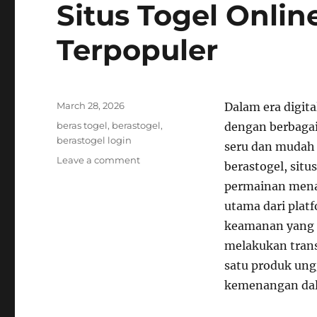
Situs Togel Onli
Terpopuler
Posted
March 28, 2026
Dalam era digita
on
Tags
beras togel
,
berastogel
,
dengan berbaga
berastogel login
seru dan mudah 
on
Leave a comment
berastogel, situ
Kupas
permainan menar
Tuntas
Cara
utama dari plat
Raih
keamanan yang 
Jackpot
melakukan trans
di
Situs
satu produk ung
Togel
kemenangan dala
Online
Toto