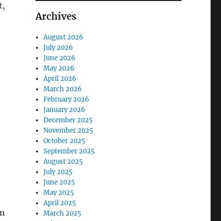
t,
Archives
August 2026
July 2026
June 2026
May 2026
April 2026
March 2026
February 2026
January 2026
December 2025
November 2025
October 2025
September 2025
August 2025
July 2025
June 2025
May 2025
April 2025
an
March 2025