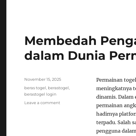
Membedah Peng
dalam Dunia Perm
Posted
November 15, 2025
Permainan togel
on
Tags
beras togel
,
berastogel
,
meningkatnya te
berastogel login
dinamis. Dalam 
on
Leave a comment
permainan angka
Membedah
hadirnya platfo
Pengalaman
Modern
terpadu. Salah 
dalam
pengguna dala
Dunia