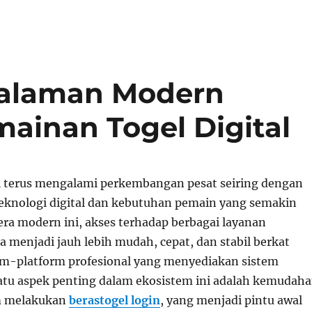
alaman Modern
ainan Togel Digital
 terus mengalami perkembangan pesat seiring dengan
knologi digital dan kebutuhan pemain yang semakin
era modern ini, akses terhadap berbagai layanan
 menjadi jauh lebih mudah, cepat, dan stabil berkat
rm-platform profesional yang menyediakan sistem
satu aspek penting dalam ekosistem ini adalah kemudah
m melakukan
berastogel login
, yang menjadi pintu awal