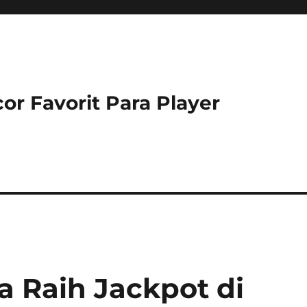
or Favorit Para Player
a Raih Jackpot di