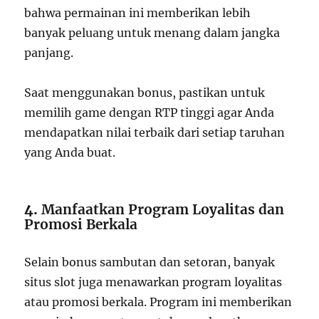
bahwa permainan ini memberikan lebih
banyak peluang untuk menang dalam jangka
panjang.
Saat menggunakan bonus, pastikan untuk
memilih game dengan RTP tinggi agar Anda
mendapatkan nilai terbaik dari setiap taruhan
yang Anda buat.
4.
Manfaatkan Program Loyalitas dan
Promosi Berkala
Selain bonus sambutan dan setoran, banyak
situs slot juga menawarkan program loyalitas
atau promosi berkala. Program ini memberikan