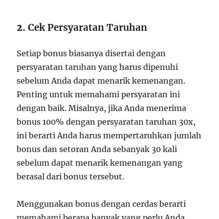
2.
Cek Persyaratan Taruhan
Setiap bonus biasanya disertai dengan
persyaratan taruhan yang harus dipenuhi
sebelum Anda dapat menarik kemenangan.
Penting untuk memahami persyaratan ini
dengan baik. Misalnya, jika Anda menerima
bonus 100% dengan persyaratan taruhan 30x,
ini berarti Anda harus mempertaruhkan jumlah
bonus dan setoran Anda sebanyak 30 kali
sebelum dapat menarik kemenangan yang
berasal dari bonus tersebut.
Menggunakan bonus dengan cerdas berarti
memahami berapa banyak yang perlu Anda