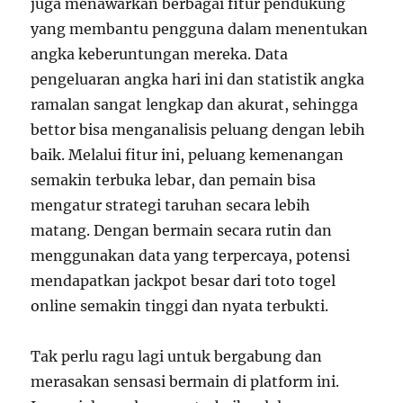
juga menawarkan berbagai fitur pendukung
yang membantu pengguna dalam menentukan
angka keberuntungan mereka. Data
pengeluaran angka hari ini dan statistik angka
ramalan sangat lengkap dan akurat, sehingga
bettor bisa menganalisis peluang dengan lebih
baik. Melalui fitur ini, peluang kemenangan
semakin terbuka lebar, dan pemain bisa
mengatur strategi taruhan secara lebih
matang. Dengan bermain secara rutin dan
menggunakan data yang terpercaya, potensi
mendapatkan jackpot besar dari toto togel
online semakin tinggi dan nyata terbukti.
Tak perlu ragu lagi untuk bergabung dan
merasakan sensasi bermain di platform ini.