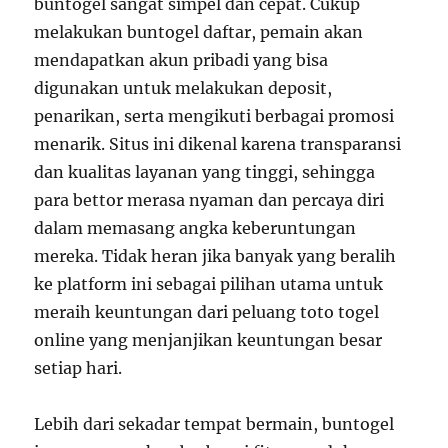
buntogel sangat simpel dan cepat. Cukup
melakukan buntogel daftar, pemain akan
mendapatkan akun pribadi yang bisa
digunakan untuk melakukan deposit,
penarikan, serta mengikuti berbagai promosi
menarik. Situs ini dikenal karena transparansi
dan kualitas layanan yang tinggi, sehingga
para bettor merasa nyaman dan percaya diri
dalam memasang angka keberuntungan
mereka. Tidak heran jika banyak yang beralih
ke platform ini sebagai pilihan utama untuk
meraih keuntungan dari peluang toto togel
online yang menjanjikan keuntungan besar
setiap hari.
Lebih dari sekadar tempat bermain, buntogel