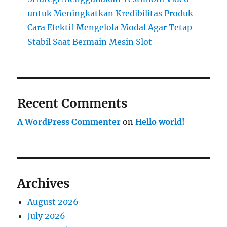
untuk Meningkatkan Kredibilitas Produk
Cara Efektif Mengelola Modal Agar Tetap
Stabil Saat Bermain Mesin Slot
Recent Comments
A WordPress Commenter
on
Hello world!
Archives
August 2026
July 2026