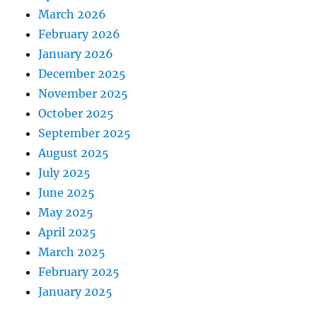
March 2026
February 2026
January 2026
December 2025
November 2025
October 2025
September 2025
August 2025
July 2025
June 2025
May 2025
April 2025
March 2025
February 2025
January 2025