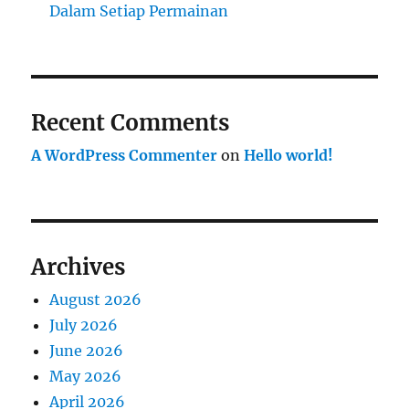
Dalam Setiap Permainan
Recent Comments
A WordPress Commenter
on
Hello world!
Archives
August 2026
July 2026
June 2026
May 2026
April 2026