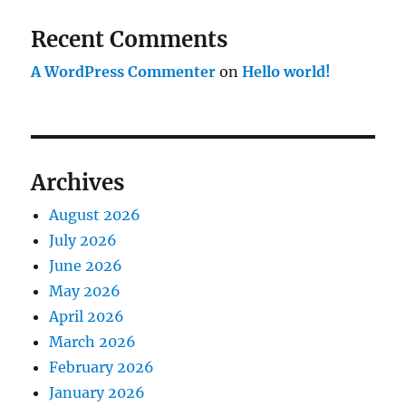
Recent Comments
A WordPress Commenter
on
Hello world!
Archives
August 2026
July 2026
June 2026
May 2026
April 2026
March 2026
February 2026
January 2026