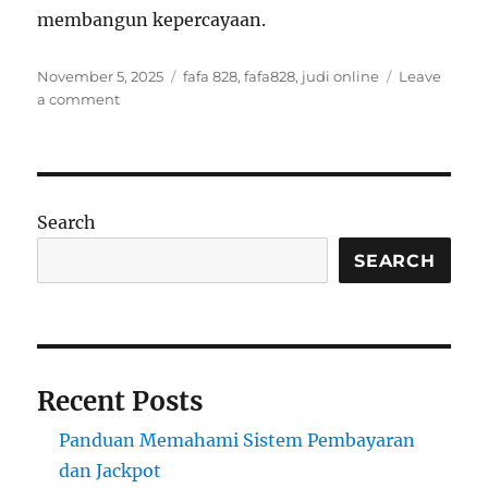
membangun kepercayaan.
Posted
Tags
November 5, 2025
fafa 828
,
fafa828
,
judi online
Leave
on
on
a comment
Membangun
Kepercayaan
dalam
Pilihan
Platform
Search
Hiburan
Modern
SEARCH
Recent Posts
Panduan Memahami Sistem Pembayaran
dan Jackpot