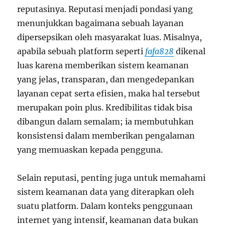
reputasinya. Reputasi menjadi pondasi yang
menunjukkan bagaimana sebuah layanan
dipersepsikan oleh masyarakat luas. Misalnya,
apabila sebuah platform seperti
fafa828
dikenal
luas karena memberikan sistem keamanan
yang jelas, transparan, dan mengedepankan
layanan cepat serta efisien, maka hal tersebut
merupakan poin plus. Kredibilitas tidak bisa
dibangun dalam semalam; ia membutuhkan
konsistensi dalam memberikan pengalaman
yang memuaskan kepada pengguna.
Selain reputasi, penting juga untuk memahami
sistem keamanan data yang diterapkan oleh
suatu platform. Dalam konteks penggunaan
internet yang intensif, keamanan data bukan