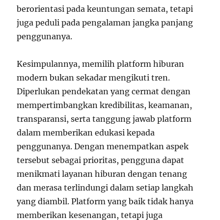
berorientasi pada keuntungan semata, tetapi
juga peduli pada pengalaman jangka panjang
penggunanya.
Kesimpulannya, memilih platform hiburan
modern bukan sekadar mengikuti tren.
Diperlukan pendekatan yang cermat dengan
mempertimbangkan kredibilitas, keamanan,
transparansi, serta tanggung jawab platform
dalam memberikan edukasi kepada
penggunanya. Dengan menempatkan aspek
tersebut sebagai prioritas, pengguna dapat
menikmati layanan hiburan dengan tenang
dan merasa terlindungi dalam setiap langkah
yang diambil. Platform yang baik tidak hanya
memberikan kesenangan, tetapi juga