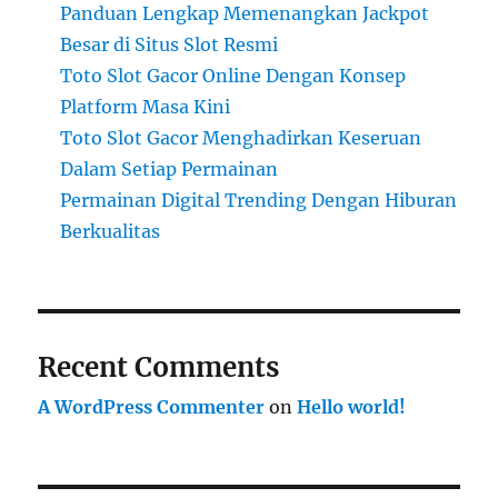
Panduan Lengkap Memenangkan Jackpot
Besar di Situs Slot Resmi
Toto Slot Gacor Online Dengan Konsep
Platform Masa Kini
Toto Slot Gacor Menghadirkan Keseruan
Dalam Setiap Permainan
Permainan Digital Trending Dengan Hiburan
Berkualitas
Recent Comments
A WordPress Commenter
on
Hello world!