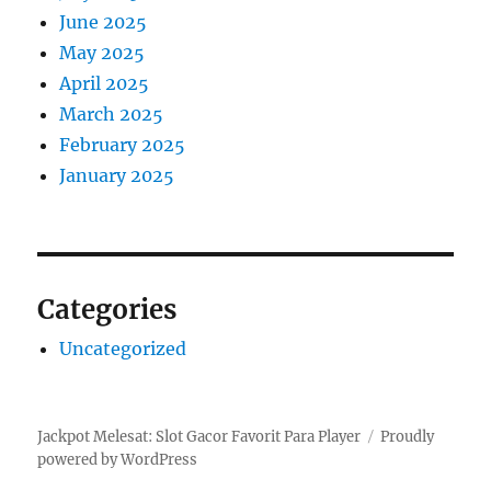
June 2025
May 2025
April 2025
March 2025
February 2025
January 2025
Categories
Uncategorized
Jackpot Melesat: Slot Gacor Favorit Para Player
Proudly
powered by WordPress