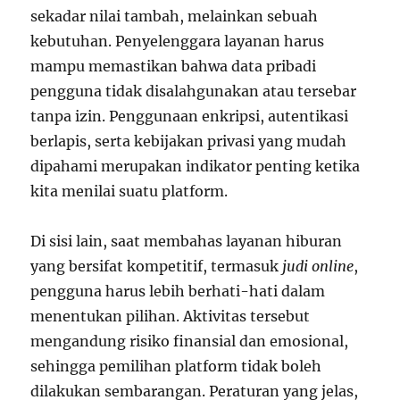
sekadar nilai tambah, melainkan sebuah
kebutuhan. Penyelenggara layanan harus
mampu memastikan bahwa data pribadi
pengguna tidak disalahgunakan atau tersebar
tanpa izin. Penggunaan enkripsi, autentikasi
berlapis, serta kebijakan privasi yang mudah
dipahami merupakan indikator penting ketika
kita menilai suatu platform.
Di sisi lain, saat membahas layanan hiburan
yang bersifat kompetitif, termasuk
judi online
,
pengguna harus lebih berhati-hati dalam
menentukan pilihan. Aktivitas tersebut
mengandung risiko finansial dan emosional,
sehingga pemilihan platform tidak boleh
dilakukan sembarangan. Peraturan yang jelas,