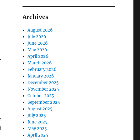
Archives
August 2026
July 2026
June 2026
May 2026
April 2026
.
March 2026
February 2026
January 2026
December 2025
November 2025
October 2025
September 2025
August 2025
July 2025
n
June 2025
i
May 2025
April 2025