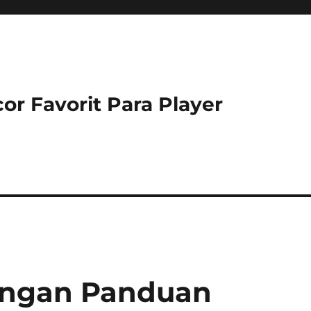
or Favorit Para Player
dengan Panduan