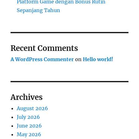
Platform Game dengan Bonus Rutin
Sepanjang Tahun
Recent Comments
A WordPress Commenter
on
Hello world!
Archives
August 2026
July 2026
June 2026
May 2026