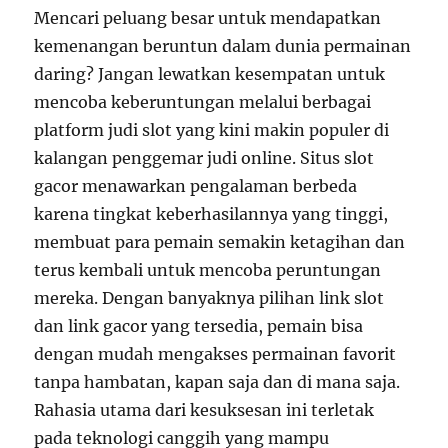
Mencari peluang besar untuk mendapatkan
kemenangan beruntun dalam dunia permainan
daring? Jangan lewatkan kesempatan untuk
mencoba keberuntungan melalui berbagai
platform judi slot yang kini makin populer di
kalangan penggemar judi online. Situs slot
gacor menawarkan pengalaman berbeda
karena tingkat keberhasilannya yang tinggi,
membuat para pemain semakin ketagihan dan
terus kembali untuk mencoba peruntungan
mereka. Dengan banyaknya pilihan link slot
dan link gacor yang tersedia, pemain bisa
dengan mudah mengakses permainan favorit
tanpa hambatan, kapan saja dan di mana saja.
Rahasia utama dari kesuksesan ini terletak
pada teknologi canggih yang mampu