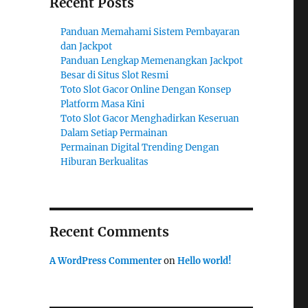
Recent Posts
Panduan Memahami Sistem Pembayaran
dan Jackpot
Panduan Lengkap Memenangkan Jackpot
Besar di Situs Slot Resmi
Toto Slot Gacor Online Dengan Konsep
Platform Masa Kini
Toto Slot Gacor Menghadirkan Keseruan
Dalam Setiap Permainan
Permainan Digital Trending Dengan
Hiburan Berkualitas
Recent Comments
A WordPress Commenter
on
Hello world!