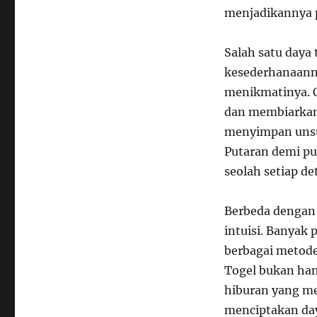
menjadikannya p
Salah satu daya 
kesederhanaanny
menikmatinya. 
dan membiarkan 
menyimpan unsu
Putaran demi pu
seolah setiap d
Berbeda dengan 
intuisi. Banya
berbagai metode 
Togel bukan han
hiburan yang me
menciptakan daya