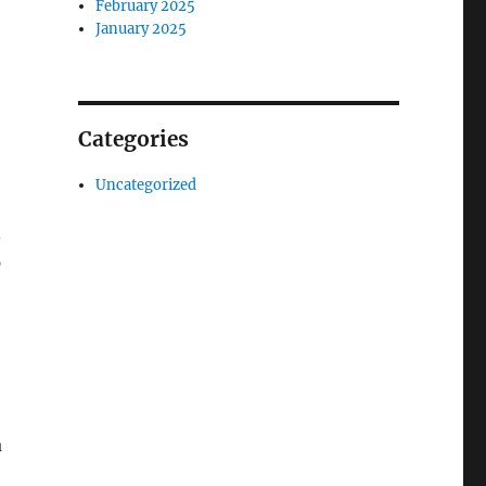
February 2025
January 2025
Categories
Uncategorized
n
p
a