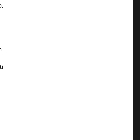
0,
n
ti