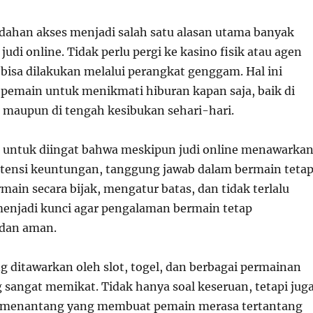
udahan akses menjadi salah satu alasan utama banyak
 judi online. Tidak perlu pergi ke kasino fisik atau agen
 bisa dilakukan melalui perangkat genggam. Hal ini
emain untuk menikmati hiburan kapan saja, baik di
maupun di tengah kesibukan sehari-hari.
 untuk diingat bahwa meskipun judi online menawarka
tensi keuntungan, tanggung jawab dalam bermain teta
rmain secara bijak, mengatur batas, dan tidak terlalu
enjadi kunci agar pengalaman bermain tetap
dan aman.
 ditawarkan oleh slot, togel, dan berbagai permainan
sangat memikat. Tidak hanya soal keseruan, tetapi jug
i menantang yang membuat pemain merasa tertantang