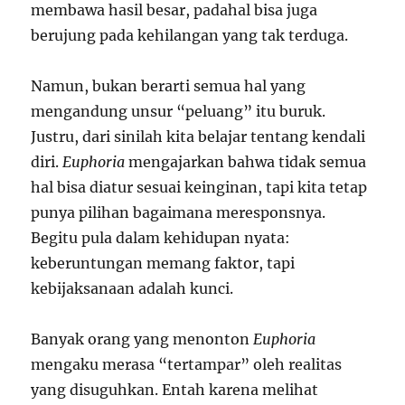
membawa hasil besar, padahal bisa juga
berujung pada kehilangan yang tak terduga.
Namun, bukan berarti semua hal yang
mengandung unsur “peluang” itu buruk.
Justru, dari sinilah kita belajar tentang kendali
diri.
Euphoria
mengajarkan bahwa tidak semua
hal bisa diatur sesuai keinginan, tapi kita tetap
punya pilihan bagaimana meresponsnya.
Begitu pula dalam kehidupan nyata:
keberuntungan memang faktor, tapi
kebijaksanaan adalah kunci.
Banyak orang yang menonton
Euphoria
mengaku merasa “tertampar” oleh realitas
yang disuguhkan. Entah karena melihat