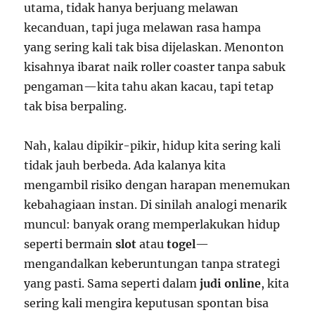
utama, tidak hanya berjuang melawan
kecanduan, tapi juga melawan rasa hampa
yang sering kali tak bisa dijelaskan. Menonton
kisahnya ibarat naik roller coaster tanpa sabuk
pengaman—kita tahu akan kacau, tapi tetap
tak bisa berpaling.
Nah, kalau dipikir-pikir, hidup kita sering kali
tidak jauh berbeda. Ada kalanya kita
mengambil risiko dengan harapan menemukan
kebahagiaan instan. Di sinilah analogi menarik
muncul: banyak orang memperlakukan hidup
seperti bermain
slot
atau
togel
—
mengandalkan keberuntungan tanpa strategi
yang pasti. Sama seperti dalam
judi online
, kita
sering kali mengira keputusan spontan bisa