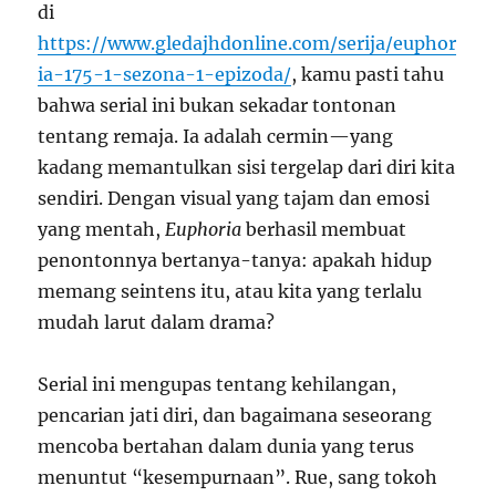
di
https://www.gledajhdonline.com/serija/euphor
ia-175-1-sezona-1-epizoda/
, kamu pasti tahu
bahwa serial ini bukan sekadar tontonan
tentang remaja. Ia adalah cermin—yang
kadang memantulkan sisi tergelap dari diri kita
sendiri. Dengan visual yang tajam dan emosi
yang mentah,
Euphoria
berhasil membuat
penontonnya bertanya-tanya: apakah hidup
memang seintens itu, atau kita yang terlalu
mudah larut dalam drama?
Serial ini mengupas tentang kehilangan,
pencarian jati diri, dan bagaimana seseorang
mencoba bertahan dalam dunia yang terus
menuntut “kesempurnaan”. Rue, sang tokoh