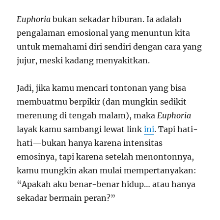
Euphoria
bukan sekadar hiburan. Ia adalah
pengalaman emosional yang menuntun kita
untuk memahami diri sendiri dengan cara yang
jujur, meski kadang menyakitkan.
Jadi, jika kamu mencari tontonan yang bisa
membuatmu berpikir (dan mungkin sedikit
merenung di tengah malam), maka
Euphoria
layak kamu sambangi lewat link
ini
. Tapi hati-
hati—bukan hanya karena intensitas
emosinya, tapi karena setelah menontonnya,
kamu mungkin akan mulai mempertanyakan:
“Apakah aku benar-benar hidup… atau hanya
sekadar bermain peran?”