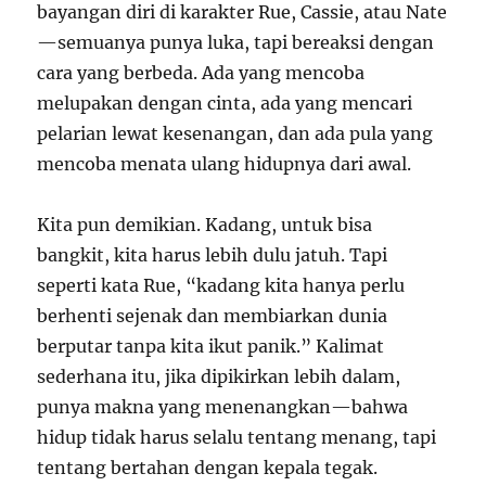
bayangan diri di karakter Rue, Cassie, atau Nate
—semuanya punya luka, tapi bereaksi dengan
cara yang berbeda. Ada yang mencoba
melupakan dengan cinta, ada yang mencari
pelarian lewat kesenangan, dan ada pula yang
mencoba menata ulang hidupnya dari awal.
Kita pun demikian. Kadang, untuk bisa
bangkit, kita harus lebih dulu jatuh. Tapi
seperti kata Rue, “kadang kita hanya perlu
berhenti sejenak dan membiarkan dunia
berputar tanpa kita ikut panik.” Kalimat
sederhana itu, jika dipikirkan lebih dalam,
punya makna yang menenangkan—bahwa
hidup tidak harus selalu tentang menang, tapi
tentang bertahan dengan kepala tegak.