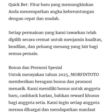
Quick Bet: Fitur baru yang memungkinkan
Anda menempatkan angka keberuntungan
dengan cepat dan mudah.
Setiap permainan yang kami tawarkan telah
dipilih secara cermat untuk menjamin kualitas,
keadilan, dan peluang menang yang fair bagi
semua pemain.
Bonus dan Promosi Spesial
Untuk merayakan tahun 2025, MORFINTOTO
memberikan beragam bonus dan promosi
menarik. Kami memiliki bonus untuk anggota
baru, cashback harian, bahkan reward khusus
bagi anggota setia. Kami ingin setiap anggota
merasa dihargai dan mendapatkan manfaat