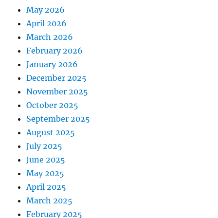
May 2026
April 2026
March 2026
February 2026
January 2026
December 2025
November 2025
October 2025
September 2025
August 2025
July 2025
June 2025
May 2025
April 2025
March 2025
February 2025