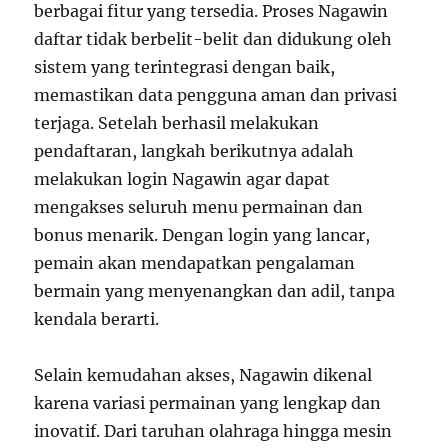
berbagai fitur yang tersedia. Proses Nagawin
daftar tidak berbelit-belit dan didukung oleh
sistem yang terintegrasi dengan baik,
memastikan data pengguna aman dan privasi
terjaga. Setelah berhasil melakukan
pendaftaran, langkah berikutnya adalah
melakukan login Nagawin agar dapat
mengakses seluruh menu permainan dan
bonus menarik. Dengan login yang lancar,
pemain akan mendapatkan pengalaman
bermain yang menyenangkan dan adil, tanpa
kendala berarti.
Selain kemudahan akses, Nagawin dikenal
karena variasi permainan yang lengkap dan
inovatif. Dari taruhan olahraga hingga mesin