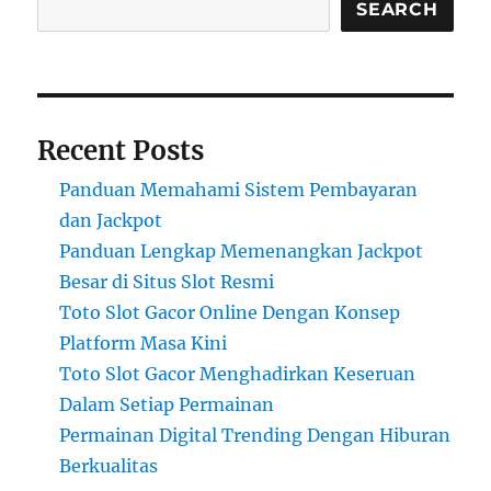
Modal
SEARCH
Terbatas
Recent Posts
Panduan Memahami Sistem Pembayaran
dan Jackpot
Panduan Lengkap Memenangkan Jackpot
Besar di Situs Slot Resmi
Toto Slot Gacor Online Dengan Konsep
Platform Masa Kini
Toto Slot Gacor Menghadirkan Keseruan
Dalam Setiap Permainan
Permainan Digital Trending Dengan Hiburan
Berkualitas