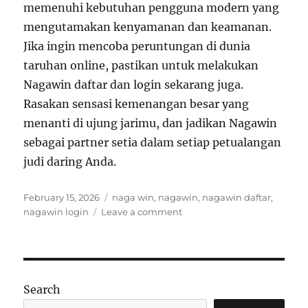
memenuhi kebutuhan pengguna modern yang
mengutamakan kenyamanan dan keamanan.
Jika ingin mencoba peruntungan di dunia
taruhan online, pastikan untuk melakukan
Nagawin daftar dan login sekarang juga.
Rasakan sensasi kemenangan besar yang
menanti di ujung jarimu, dan jadikan Nagawin
sebagai partner setia dalam setiap petualangan
judi daring Anda.
Posted
Tags
February 15, 2026
naga win
,
nagawin
,
nagawin daftar
,
on
on
nagawin login
Leave a comment
Slot
Online
yang
Cocok
untuk
Search
Pemain