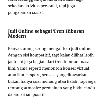
sekadar aktivitas personal, tapi juga
pengalaman sosial.
Judi Online sebagai Tren Hiburan
Modern
Banyak orang sering mengaitkan
judi online
dengan sisi kompetitif, tapi kalau dilihat lebih
jauh, ini juga bagian dari tren hiburan masa
kini. Sama seperti menonton konser virtual
atau ikut e-sport, sensasi yang ditawarkan
bukan hanya soal menang atau kalah, tapi juga
tentang atmosfer permainan yang bikin candu
dalam artian positif.