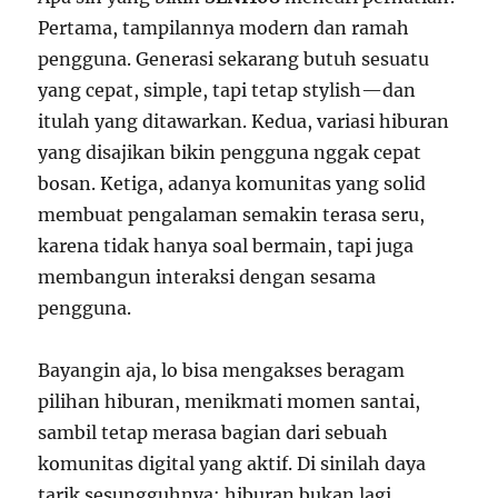
Pertama, tampilannya modern dan ramah
pengguna. Generasi sekarang butuh sesuatu
yang cepat, simple, tapi tetap stylish—dan
itulah yang ditawarkan. Kedua, variasi hiburan
yang disajikan bikin pengguna nggak cepat
bosan. Ketiga, adanya komunitas yang solid
membuat pengalaman semakin terasa seru,
karena tidak hanya soal bermain, tapi juga
membangun interaksi dengan sesama
pengguna.
Bayangin aja, lo bisa mengakses beragam
pilihan hiburan, menikmati momen santai,
sambil tetap merasa bagian dari sebuah
komunitas digital yang aktif. Di sinilah daya
tarik sesungguhnya: hiburan bukan lagi