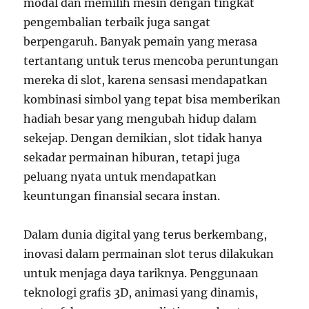
modal dan memilih mesin dengan tingkat
pengembalian terbaik juga sangat
berpengaruh. Banyak pemain yang merasa
tertantang untuk terus mencoba peruntungan
mereka di slot, karena sensasi mendapatkan
kombinasi simbol yang tepat bisa memberikan
hadiah besar yang mengubah hidup dalam
sekejap. Dengan demikian, slot tidak hanya
sekadar permainan hiburan, tetapi juga
peluang nyata untuk mendapatkan
keuntungan finansial secara instan.
Dalam dunia digital yang terus berkembang,
inovasi dalam permainan slot terus dilakukan
untuk menjaga daya tariknya. Penggunaan
teknologi grafis 3D, animasi yang dinamis,