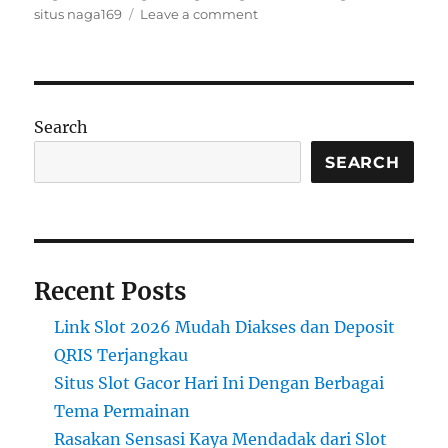
on
situs naga169
Leave a comment
Slot
Online
Paling
Serius
untuk
Search
Cari
Kemenangan
SEARCH
Recent Posts
Link Slot 2026 Mudah Diakses dan Deposit
QRIS Terjangkau
Situs Slot Gacor Hari Ini Dengan Berbagai
Tema Permainan
Rasakan Sensasi Kaya Mendadak dari Slot