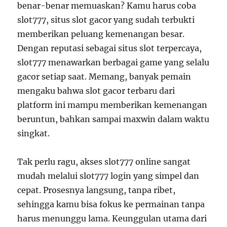
benar-benar memuaskan? Kamu harus coba
slot777, situs slot gacor yang sudah terbukti
memberikan peluang kemenangan besar.
Dengan reputasi sebagai situs slot terpercaya,
slot777 menawarkan berbagai game yang selalu
gacor setiap saat. Memang, banyak pemain
mengaku bahwa slot gacor terbaru dari
platform ini mampu memberikan kemenangan
beruntun, bahkan sampai maxwin dalam waktu
singkat.
Tak perlu ragu, akses slot777 online sangat
mudah melalui slot777 login yang simpel dan
cepat. Prosesnya langsung, tanpa ribet,
sehingga kamu bisa fokus ke permainan tanpa
harus menunggu lama. Keunggulan utama dari