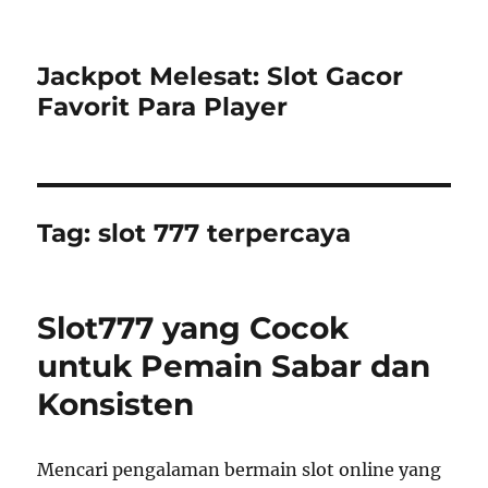
Jackpot Melesat: Slot Gacor
Favorit Para Player
Tag:
slot 777 terpercaya
Slot777 yang Cocok
untuk Pemain Sabar dan
Konsisten
Mencari pengalaman bermain slot online yang