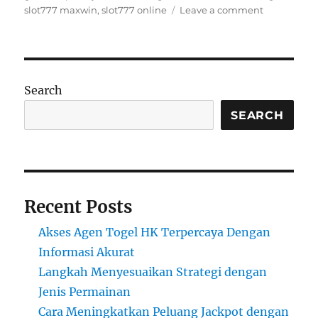
on
slot777 maxwin
,
slot777 online
Leave a comment
Slot777
yang
Cocok
untuk
Pemain
Search
Sabar
dan
SEARCH
Konsisten
Recent Posts
Akses Agen Togel HK Terpercaya Dengan
Informasi Akurat
Langkah Menyesuaikan Strategi dengan
Jenis Permainan
Cara Meningkatkan Peluang Jackpot dengan