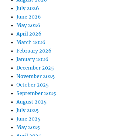
July 2026
June 2026
May 2026
April 2026
March 2026
February 2026
January 2026
December 2025
November 2025
October 2025
September 2025
August 2025
July 2025
June 2025
May 2025
April 2025